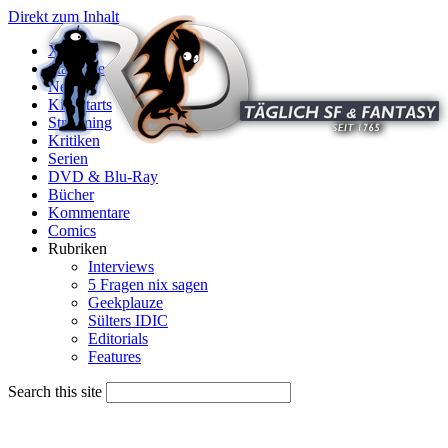
Direkt zum Inhalt
X
Startseite
News
Kinostarts
Streaming
Kritiken
Serien
DVD & Blu-Ray
Bücher
Kommentare
Comics
Rubriken
Interviews
5 Fragen nix sagen
Geekplauze
Sülters IDIC
Editorials
Features
Search this site