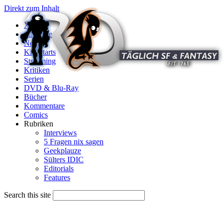
Direkt zum Inhalt
X
Startseite
News
Kinostarts
Streaming
Kritiken
Serien
DVD & Blu-Ray
Bücher
Kommentare
Comics
Rubriken
Interviews
5 Fragen nix sagen
Geekplauze
Sülters IDIC
Editorials
Features
Search this site