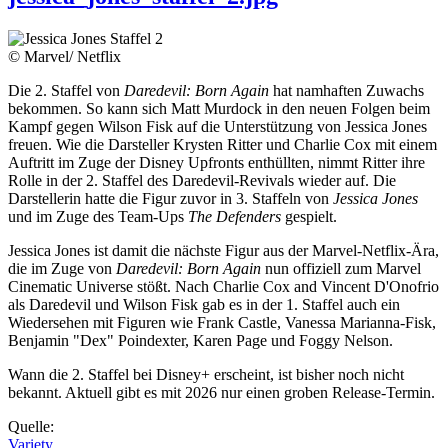
© Marvel/ Netflix
Die 2. Staffel von
Daredevil: Born Again
hat namhaften Zuwachs
bekommen. So kann sich Matt Murdock in den neuen Folgen beim
Kampf gegen Wilson Fisk auf die Unterstützung von Jessica Jones
freuen. Wie die Darsteller Krysten Ritter und Charlie Cox mit einem
Auftritt im Zuge der Disney Upfronts enthüllten, nimmt Ritter ihre
Rolle in der 2. Staffel des Daredevil-Revivals wieder auf. Die
Darstellerin hatte die Figur zuvor in 3. Staffeln von
Jessica Jones
und im Zuge des Team-Ups
The Defenders
gespielt.
Jessica Jones ist damit die nächste Figur aus der Marvel-Netflix-Ära,
die im Zuge von
Daredevil: Born Again
nun offiziell zum Marvel
Cinematic Universe stößt. Nach Charlie Cox and Vincent D'Onofrio
als Daredevil und Wilson Fisk gab es in der 1. Staffel auch ein
Wiedersehen mit Figuren wie Frank Castle, Vanessa Marianna-Fisk,
Benjamin "Dex" Poindexter, Karen Page und Foggy Nelson.
Wann die 2. Staffel bei Disney+ erscheint, ist bisher noch nicht
bekannt. Aktuell gibt es mit 2026 nur einen groben Release-Termin.
Quelle:
Variety