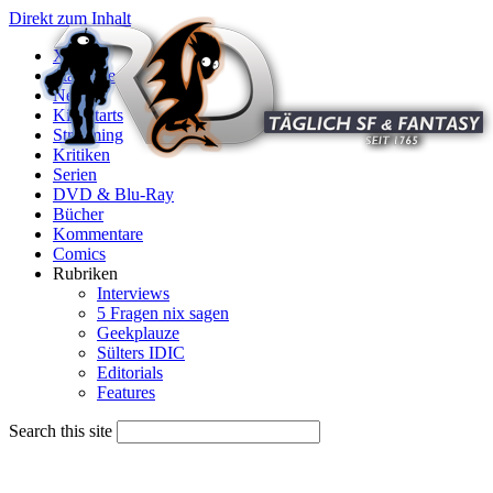
Direkt zum Inhalt
X
Startseite
News
Kinostarts
Streaming
Kritiken
Serien
DVD & Blu-Ray
Bücher
Kommentare
Comics
Rubriken
Interviews
5 Fragen nix sagen
Geekplauze
Sülters IDIC
Editorials
Features
Search this site