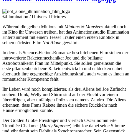
©Illumination / Universal Pictures
Während die gelben Minions mit
Minions & Monsters
aktuell noch
im Kino ihr Unwesen treiben, hat das Animationsstudio Illumination
Entertainment mit einem Teaser-Trailer einen ersten Einblick in
seinen nächsten Film
Not Alone
gewährt.
In dem als Science-Fiction-Romanze beschriebenen Film stehen der
introvertierte Raketenmechaniker Joe und die brillante
Astrobotanikerin Fran im Mittelpunkt. Sie sollen gemeinsam die
erste pflanzenbetriebene Rakete entwickeln und entdecken dabei
aber auch ihre gegenseitige Anziehungskraft, auch wenn es ihnen an
romantischer Kompetenz fehlt.
Ihr Leben wird noch komplizierter, als drei Aliens bei Joe Zuflucht
suchen. Dunk, Welly und Shirm sind auf der Flucht vor einem
übereifrigen, aber unfähigen Polizisten namens Zandro. Die Aliens
erkennen, dass Frans Rakete ihnen die sichere Rückkehr nach
Hause ermöglichen könnte.
Der Golden-Globe-Preisträger und vierfach Oscar-nominierte
Timothée Chalamet (
Marty Supreme
) leiht Joe dabei seine Stimme
und gibt damit sein Debüt als Synchronsprecher. Sein Gegenstück