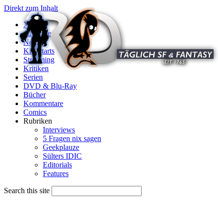
Direkt zum Inhalt
X
Startseite
News
Kinostarts
Streaming
Kritiken
Serien
DVD & Blu-Ray
Bücher
Kommentare
Comics
Rubriken
Interviews
5 Fragen nix sagen
Geekplauze
Sülters IDIC
Editorials
Features
Search this site