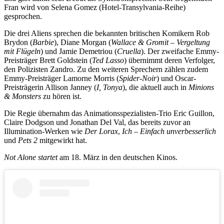
Fran wird von Selena Gomez (Hotel-Transylvania-Reihe)
gesprochen.
Die drei Aliens sprechen die bekannten britischen Komikern Rob
Brydon (
Barbie
), Diane Morgan (
Wallace & Gromit – Vergeltung
mit Flügeln
) und Jamie Demetriou (
Cruella
). Der zweifache Emmy-
Preisträger Brett Goldstein (
Ted Lasso
) übernimmt deren Verfolger,
den Polizisten Zandro. Zu den weiteren Sprechern zählen zudem
Emmy-Preisträger Lamorne Morris (
Spider-Noir
) und Oscar-
Preisträgerin Allison Janney (
I, Tonya
), die aktuell auch in
Minions
& Monsters
zu hören ist.
Die Regie übernahm das Animationsspezialisten-Trio Eric Guillon,
Claire Dodgson und Jonathan Del Val, das bereits zuvor an
Illumination-Werken wie
Der Lorax
,
Ich – Einfach unverbesserlich
und
Pets 2
mitgewirkt hat.
Not Alone startet
am 18. März in den deutschen Kinos.