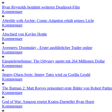
Ryan Reynolds bestätigt weiteren Deadpool-Film
Kommentare
Afterlife with Archie: Comic-Adaption erhält grünes Licht
Kommentare
Abschied von Kaylee Hottle
Kommentare
Avengers: Doomsday - Erster ausführlicher Trailer online
Kommentare
Einspielergebnisse: The Odyssey startet mit 264 Millionen Dollar
Kommentare
Jimmy-Olsen-Serie: Jimmy Tatro wird zu Gorilla Grodd
Kommentare
The Batman 2: Matt Reeves präsentiert erste Bilder von Robert Pattin
Kommentare
God of War: Amazon ersetzt Kratos-Darsteller Ryan Hurst
Kommentare