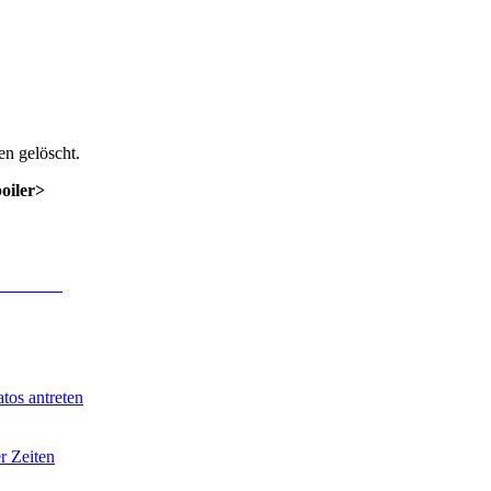
n gelöscht.
poiler>
 Anmeldung
.
tos antreten
r Zeiten