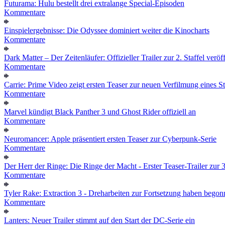
Futurama: Hulu bestellt drei extralange Special-Episoden
Kommentare
Einspielergebnisse: Die Odyssee dominiert weiter die Kinocharts
Kommentare
Dark Matter – Der Zeitenläufer: Offizieller Trailer zur 2. Staffel veröff
Kommentare
Carrie: Prime Video zeigt ersten Teaser zur neuen Verfilmung eines
Kommentare
Marvel kündigt Black Panther 3 und Ghost Rider offiziell an
Kommentare
Neuromancer: Apple präsentiert ersten Teaser zur Cyberpunk-Serie
Kommentare
Der Herr der Ringe: Die Ringe der Macht - Erster Teaser-Trailer zur 3.
Kommentare
Tyler Rake: Extraction 3 - Dreharbeiten zur Fortsetzung haben bego
Kommentare
Lanters: Neuer Trailer stimmt auf den Start der DC-Serie ein