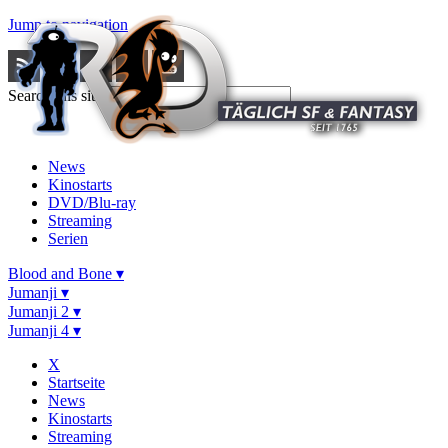
Jump to navigation
Search this site
News
Kinostarts
DVD/Blu-ray
Streaming
Serien
Blood and Bone ▾
Jumanji ▾
Jumanji 2 ▾
Jumanji 4 ▾
X
Startseite
News
Kinostarts
Streaming