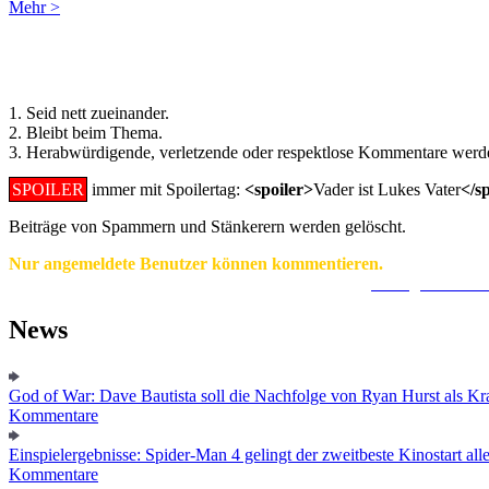
Mehr >
Regeln für Kommentare:
1. Seid nett zueinander.
2. Bleibt beim Thema.
3. Herabwürdigende, verletzende oder respektlose Kommentare werde
SPOILER
immer mit Spoilertag:
<spoiler>
Vader ist Lukes Vater
</s
Beiträge von Spammern und Stänkerern werden gelöscht.
Nur angemeldete Benutzer können kommentieren.
Ein Konto zu erstellen ist einfach und unkompliziert.
Hier geht's zur
News
God of War: Dave Bautista soll die Nachfolge von Ryan Hurst als Kra
Kommentare
Einspielergebnisse: Spider-Man 4 gelingt der zweitbeste Kinostart alle
Kommentare