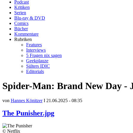
Podcast
Kritiken
Serien
Blu-ray & DVD
Comics
Bücher
Kommentare
Rubriken
Features
Interviews
5 Fragen nix sagen
Geekplauze
Sülters IDIC
Editorials
Spider-Man: Brand New Day - J
von
Hannes Könitzer
I 21.06.2025 - 08:35
The Punisher.jpg
© Netflix