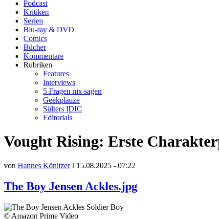
Podcast
Kritiken
Serien
Blu-ray & DVD
Comics
Bücher
Kommentare
Rubriken
Features
Interviews
5 Fragen nix sagen
Geekplauze
Sülters IDIC
Editorials
Vought Rising: Erste Charakter
von
Hannes Könitzer
I 15.08.2025 - 07:22
The Boy Jensen Ackles.jpg
© Amazon Prime Video