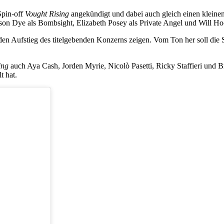
pin-off
Vought Rising
angekündigt und dabei auch gleich einen kleinen 
ason Dye als Bombsight, Elizabeth Posey als Private Angel und Will H
l den Aufstieg des titelgebenden Konzerns zeigen. Vom Ton her soll die
ing
auch Aya Cash, Jorden Myrie, Nicolò Pasetti, Ricky Staffieri und Br
t hat.