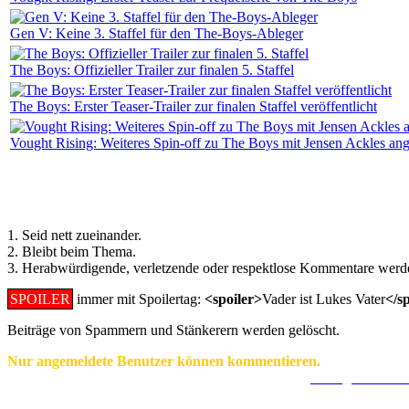
Gen V: Keine 3. Staffel für den The-Boys-Ableger
The Boys: Offizieller Trailer zur finalen 5. Staffel
The Boys: Erster Teaser-Trailer zur finalen Staffel veröffentlicht
Vought Rising: Weiteres Spin-off zu The Boys mit Jensen Ackles an
Regeln für Kommentare:
1. Seid nett zueinander.
2. Bleibt beim Thema.
3. Herabwürdigende, verletzende oder respektlose Kommentare werde
SPOILER
immer mit Spoilertag:
<spoiler>
Vader ist Lukes Vater
</s
Beiträge von Spammern und Stänkerern werden gelöscht.
Nur angemeldete Benutzer können kommentieren.
Ein Konto zu erstellen ist einfach und unkompliziert.
Hier geht's zur