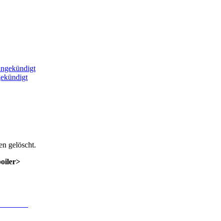
gekündigt
n gelöscht.
poiler>
 Anmeldung
.