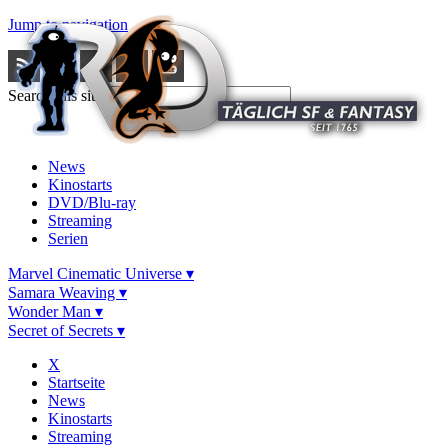
Jump to navigation
Search this site
News
Kinostarts
DVD/Blu-ray
Streaming
Serien
Marvel Cinematic Universe ▾
Samara Weaving ▾
Wonder Man ▾
Secret of Secrets ▾
X
Startseite
News
Kinostarts
Streaming