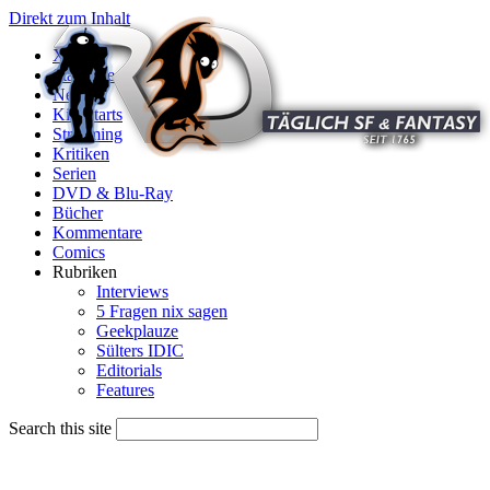
Direkt zum Inhalt
X
Startseite
News
Kinostarts
Streaming
Kritiken
Serien
DVD & Blu-Ray
Bücher
Kommentare
Comics
Rubriken
Interviews
5 Fragen nix sagen
Geekplauze
Sülters IDIC
Editorials
Features
Search this site