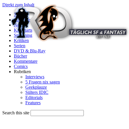
Direkt zum Inhalt
X
Startseite
News
Kinostarts
Streaming
Kritiken
Serien
DVD & Blu-Ray
Bücher
Kommentare
Comics
Rubriken
Interviews
5 Fragen nix sagen
Geekplauze
Sülters IDIC
Editorials
Features
Search this site