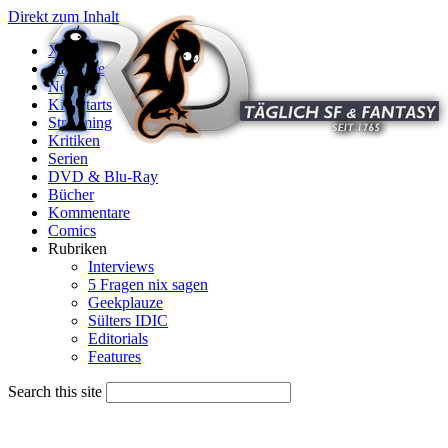
Direkt zum Inhalt
X
Startseite
News
Kinostarts
Streaming
Kritiken
Serien
DVD & Blu-Ray
Bücher
Kommentare
Comics
Rubriken
Interviews
5 Fragen nix sagen
Geekplauze
Sülters IDIC
Editorials
Features
Search this site