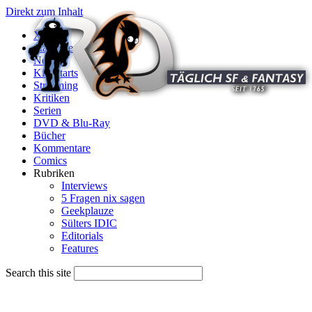
Direkt zum Inhalt
X
Startseite
News
Kinostarts
Streaming
Kritiken
Serien
DVD & Blu-Ray
Bücher
Kommentare
Comics
Rubriken
Interviews
5 Fragen nix sagen
Geekplauze
Sülters IDIC
Editorials
Features
Search this site