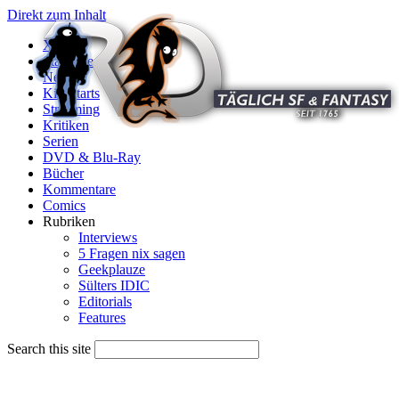
Direkt zum Inhalt
X
Startseite
News
Kinostarts
Streaming
Kritiken
Serien
DVD & Blu-Ray
Bücher
Kommentare
Comics
Rubriken
Interviews
5 Fragen nix sagen
Geekplauze
Sülters IDIC
Editorials
Features
Search this site