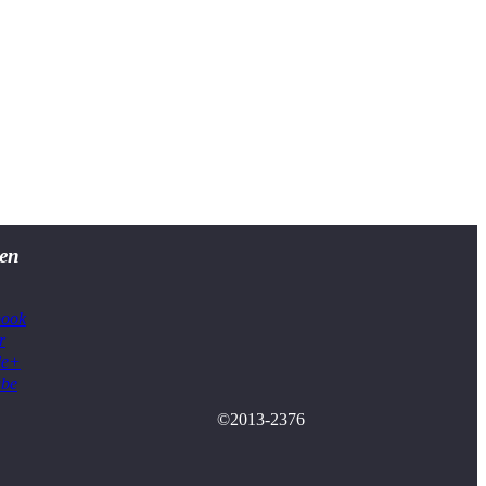
en
book
r
le+
ube
©2013-2376