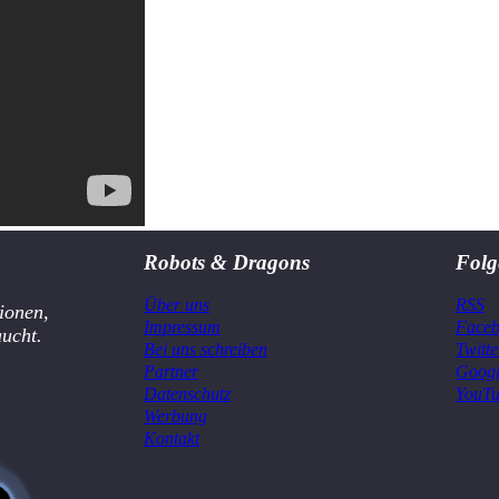
Robots & Dragons
Folg
Über uns
RSS
ionen,
Impressum
Face
aucht.
Bei uns schreiben
Twitte
Partner
Goog
Datenschutz
YouT
Werbung
Kontakt