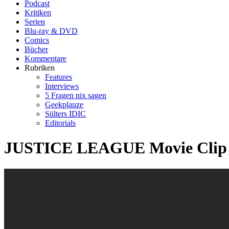
Podcast
Kritiken
Serien
Blu-ray & DVD
Comics
Bücher
Kommentare
Rubriken
Features
Interviews
5 Fragen nix sagen
Geekplauze
Sülters IDIC
Editorials
JUSTICE LEAGUE Movie Clip -