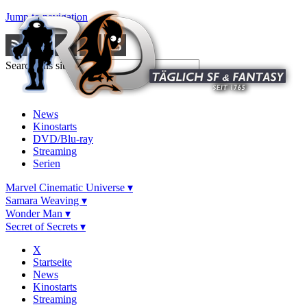
Jump to navigation
Search this site
News
Kinostarts
DVD/Blu-ray
Streaming
Serien
Marvel Cinematic Universe ▾
Samara Weaving ▾
Wonder Man ▾
Secret of Secrets ▾
X
Startseite
News
Kinostarts
Streaming