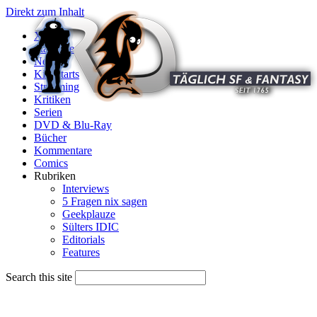
Direkt zum Inhalt
X
Startseite
News
Kinostarts
Streaming
Kritiken
Serien
DVD & Blu-Ray
Bücher
Kommentare
Comics
Rubriken
Interviews
5 Fragen nix sagen
Geekplauze
Sülters IDIC
Editorials
Features
Search this site