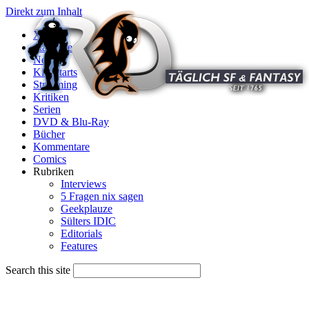
Direkt zum Inhalt
X
Startseite
News
Kinostarts
Streaming
Kritiken
Serien
DVD & Blu-Ray
Bücher
Kommentare
Comics
Rubriken
Interviews
5 Fragen nix sagen
Geekplauze
Sülters IDIC
Editorials
Features
Search this site