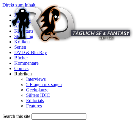
Direkt zum Inhalt
X
Startseite
News
Kinostarts
Streaming
Kritiken
Serien
DVD & Blu-Ray
Bücher
Kommentare
Comics
Rubriken
Interviews
5 Fragen nix sagen
Geekplauze
Sülters IDIC
Editorials
Features
Search this site