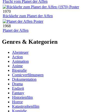
Flucht vom Planet der Affen
1970
Rückkehr zum Planet der Affen
1968
Planet der Affen
Genres & Kategorien
Abenteuer
Action
Animation
Anime
Biografie
Comicverfilmungen
Dokumentation
Drama
Endzeit
Fantasy
Historienfilm
Horror
Katastrophenfilm
Komödie