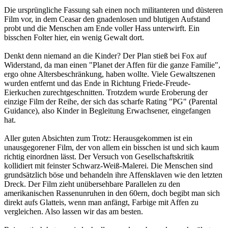
Die ursprüngliche Fassung sah einen noch militanteren und düsteren
Film vor, in dem Ceasar den gnadenlosen und blutigen Aufstand
probt und die Menschen am Ende voller Hass unterwirft. Ein
bisschen Folter hier, ein wenig Gewalt dort.
Denkt denn niemand an die Kinder? Der Plan stieß bei Fox auf
Widerstand, da man einen "Planet der Affen für die ganze Familie",
ergo ohne Altersbeschränkung, haben wollte. Viele Gewaltszenen
wurden entfernt und das Ende in Richtung Friede-Freude-
Eierkuchen zurechtgeschnitten. Trotzdem wurde Eroberung der
einzige Film der Reihe, der sich das scharfe Rating "PG" (Parental
Guidance), also Kinder in Begleitung Erwachsener, eingefangen
hat.
Aller guten Absichten zum Trotz: Herausgekommen ist ein
unausgegorener Film, der von allem ein bisschen ist und sich kaum
richtig einordnen lässt. Der Versuch von Gesellschaftskritik
kollidiert mit feinster Schwarz-Weiß-Malerei. Die Menschen sind
grundsätzlich böse und behandeln ihre Affensklaven wie den letzten
Dreck. Der Film zieht unübersehbare Parallelen zu den
amerikanischen Rassenunruhen in den 60ern, doch begibt man sich
direkt aufs Glatteis, wenn man anfängt, Farbige mit Affen zu
vergleichen. Also lassen wir das am besten.