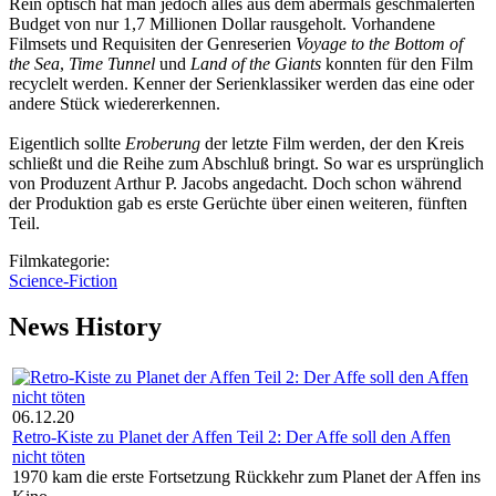
Rein optisch hat man jedoch alles aus dem abermals geschmälerten
Budget von nur 1,7 Millionen Dollar rausgeholt. Vorhandene
Filmsets und Requisiten der Genreserien
Voyage to the Bottom of
the Sea
,
Time Tunnel
und
Land of the Giants
konnten für den Film
recyclelt werden. Kenner der Serienklassiker werden das eine oder
andere Stück wiedererkennen.
Eigentlich sollte
Eroberung
der letzte Film werden, der den Kreis
schließt und die Reihe zum Abschluß bringt. So war es ursprünglich
von Produzent Arthur P. Jacobs angedacht. Doch schon während
der Produktion gab es erste Gerüchte über einen weiteren, fünften
Teil.
Filmkategorie:
Science-Fiction
News History
06.12.20
Retro-Kiste zu Planet der Affen Teil 2: Der Affe soll den Affen
nicht töten
1970 kam die erste Fortsetzung Rückkehr zum Planet der Affen ins