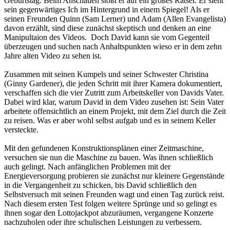
Geburtstag. Beim Anschauen stößt er auf ein großes Rätsel. Er sieht
sein gegenwärtiges Ich im Hintergrund in einem Spiegel! Als er
seinen Freunden Quinn (Sam Lerner) und Adam (Allen Evangelista)
davon erzählt, sind diese zunächst skeptisch und denken an eine
Manipultaion des Videos. Doch David kann sie vom Gegenteil
überzeugen und suchen nach Anhaltspunkten wieso er in dem zehn
Jahre alten Video zu sehen ist.
Zusammen mit seinen Kumpels und seiner Schwester Christina
(Ginny Gardener), die jeden Schritt mit ihrer Kamera dokumentiert,
verschaffen sich die vier Zutritt zum Arbeitskeller von Davids Vater.
Dabei wird klar, warum David in dem Video zusehen ist: Sein Vater
arbeitete offensichtlich an einem Projekt, mit dem Ziel durch die Zeit
zu reisen. Was er aber wohl selbst aufgab und es in seinem Keller
versteckte.
Mit den gefundenen Konstruktionsplänen einer Zeitmaschine,
versuchen sie nun die Maschine zu bauen. Was ihnen schließlich
auch gelingt. Nach anfänglichen Problemen mit der
Energieversorgung probieren sie zunächst nur kleinere Gegenstände
in die Vergangenheit zu schicken, bis David schließlich den
Selbstversuch mit seinen Freunden wagt und einen Tag zurück reist.
Nach diesem ersten Test folgen weitere Sprünge und so gelingt es
ihnen sogar den Lottojackpot abzuräumen, vergangene Konzerte
nachzuholen oder ihre schulischen Leistungen zu verbessern.