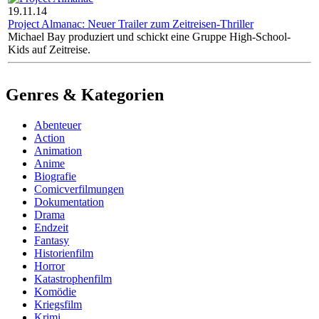
19.11.14
Project Almanac: Neuer Trailer zum Zeitreisen-Thriller
Michael Bay produziert und schickt eine Gruppe High-School-
Kids auf Zeitreise.
Genres & Kategorien
Abenteuer
Action
Animation
Anime
Biografie
Comicverfilmungen
Dokumentation
Drama
Endzeit
Fantasy
Historienfilm
Horror
Katastrophenfilm
Komödie
Kriegsfilm
Krimi