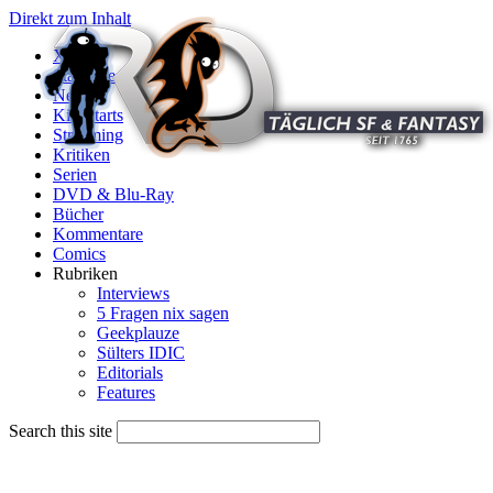
Direkt zum Inhalt
X
Startseite
News
Kinostarts
Streaming
Kritiken
Serien
DVD & Blu-Ray
Bücher
Kommentare
Comics
Rubriken
Interviews
5 Fragen nix sagen
Geekplauze
Sülters IDIC
Editorials
Features
Search this site