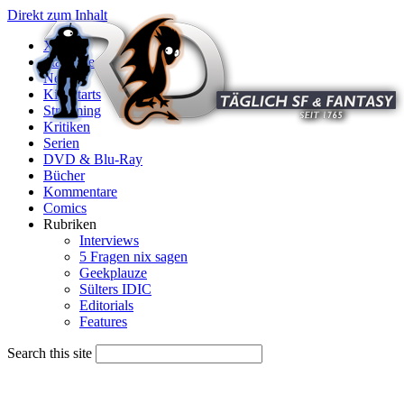
Direkt zum Inhalt
X
Startseite
News
Kinostarts
Streaming
Kritiken
Serien
DVD & Blu-Ray
Bücher
Kommentare
Comics
Rubriken
Interviews
5 Fragen nix sagen
Geekplauze
Sülters IDIC
Editorials
Features
Search this site