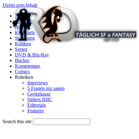
Direkt zum Inhalt
X
Startseite
News
Kinostarts
Streaming
Kritiken
Serien
DVD & Blu-Ray
Bücher
Kommentare
Comics
Rubriken
Interviews
5 Fragen nix sagen
Geekplauze
Sülters IDIC
Editorials
Features
Search this site