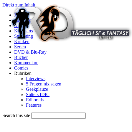
Direkt zum Inhalt
X
Startseite
News
Kinostarts
Streaming
Kritiken
Serien
DVD & Blu-Ray
Bücher
Kommentare
Comics
Rubriken
Interviews
5 Fragen nix sagen
Geekplauze
Sülters IDIC
Editorials
Features
Search this site