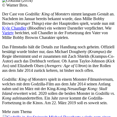
© Warner Bros.
Der Cast von
Godzilla: King of Monsters
nimmt langsam Gestalt an.
Nachdem im Januar bereits bekannt wurde, dass Millie Bobby
Brown (
Stranger Things
) eine der Hauptrollen spielt, wurde nun mit
Kyle Chandler
(
Bloodline
) ein weiterer Darsteller verpflichtet. Wie
Variety
berichtet, soll Chandler in der Fortsetzung den Vater von
Millie Bobby Browns Charakter spielen.
Das Filmstudio hält die Details zur Handlung noch geheim. Offiziell
bestätigt wurde bisher nur, dass Michael Dougherty (
Krampus
) die
Regie übernimmt und er zusammen mit Zach Shields (Krampus-Co-
Autor) auch das Drehbuch verfasst. Ob Aaron Taylor-Johnson (
Kick
Ass
) und Elizabeth Olsen (
Avengers: Age of Ultron
) in ihre Rollen
aus dem Jahr 2014 zurück kehren, ist bisher noch offen.
Godzilla: King of Monsters
spielt in einem Monster-Filmuniversum,
welches mit dem Godzilla-Film aus dem Jahr 2014 seinen Anfang
nahm und im März mit der King-Kong-Neuauflage
Kong: Skull
Island
erweitert wird. 2020 sollen die beiden Monster in
Godzilla vs.
Kong
aufeinandertreffen. Ein Jahr zuvor kommt die Godzilla-
Fortsetzung in die Kinos. Am 22. März 2019 soll es soweit sein.
Mehr zum Thema