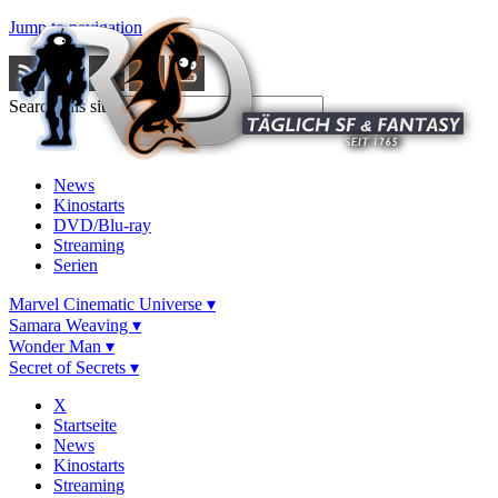
Jump to navigation
Search this site
News
Kinostarts
DVD/Blu-ray
Streaming
Serien
Marvel Cinematic Universe ▾
Samara Weaving ▾
Wonder Man ▾
Secret of Secrets ▾
X
Startseite
News
Kinostarts
Streaming