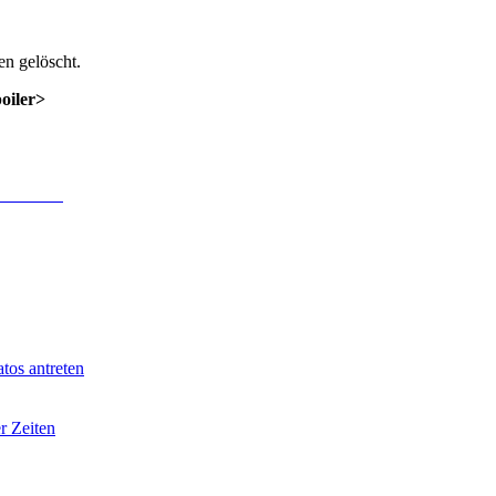
n gelöscht.
poiler>
 Anmeldung
.
tos antreten
r Zeiten