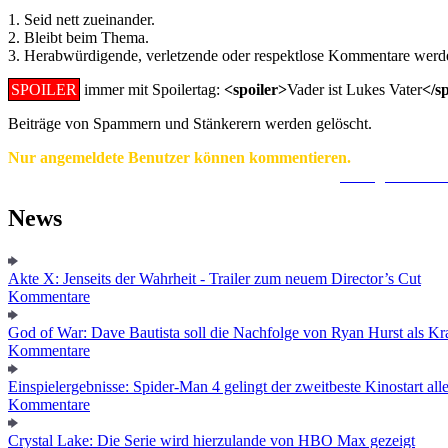
1. Seid nett zueinander.
2. Bleibt beim Thema.
3. Herabwürdigende, verletzende oder respektlose Kommentare werde
SPOILER
immer mit Spoilertag:
<spoiler>
Vader ist Lukes Vater
</s
Beiträge von Spammern und Stänkerern werden gelöscht.
Nur angemeldete Benutzer können kommentieren.
Ein Konto zu erstellen ist einfach und unkompliziert.
Hier geht's zur
News
Akte X: Jenseits der Wahrheit - Trailer zum neuem Director’s Cut
Kommentare
God of War: Dave Bautista soll die Nachfolge von Ryan Hurst als Kra
Kommentare
Einspielergebnisse: Spider-Man 4 gelingt der zweitbeste Kinostart alle
Kommentare
Crystal Lake: Die Serie wird hierzulande von HBO Max gezeigt