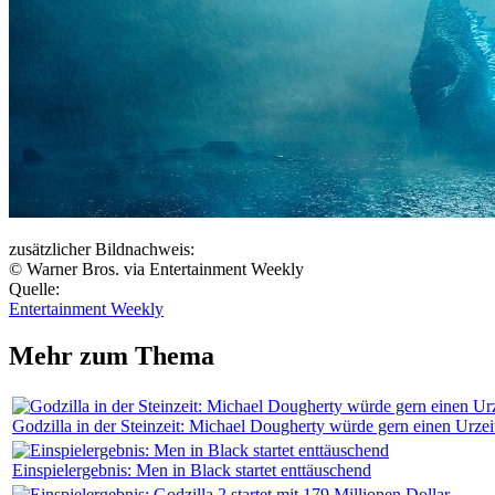
zusätzlicher Bildnachweis:
© Warner Bros. via Entertainment Weekly
Quelle:
Entertainment Weekly
Mehr zum Thema
Godzilla in der Steinzeit: Michael Dougherty würde gern einen Urzei
Einspielergebnis: Men in Black startet enttäuschend