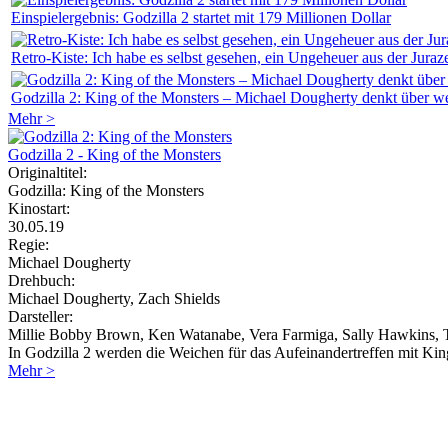
Einspielergebnis: Godzilla 2 startet mit 179 Millionen Dollar
Retro-Kiste: Ich habe es selbst gesehen, ein Ungeheuer aus der Juraze
Godzilla 2: King of the Monsters – Michael Dougherty denkt über we
Mehr >
Godzilla 2 - King of the Monsters
Originaltitel:
Godzilla: King of the Monsters
Kinostart:
30.05.19
Regie:
Michael Dougherty
Drehbuch:
Michael Dougherty, Zach Shields
Darsteller:
Millie Bobby Brown, Ken Watanabe, Vera Farmiga, Sally Hawkins, 
In Godzilla 2 werden die Weichen für das Aufeinandertreffen mit Ki
Mehr >
Regeln für Kommentare: