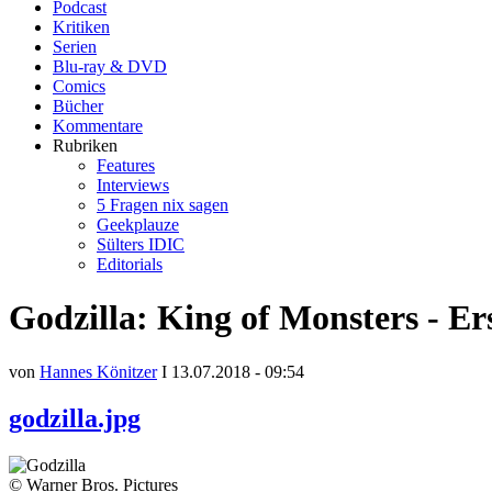
Podcast
Kritiken
Serien
Blu-ray & DVD
Comics
Bücher
Kommentare
Rubriken
Features
Interviews
5 Fragen nix sagen
Geekplauze
Sülters IDIC
Editorials
Godzilla: King of Monsters - Er
von
Hannes Könitzer
I 13.07.2018 - 09:54
godzilla.jpg
© Warner Bros. Pictures