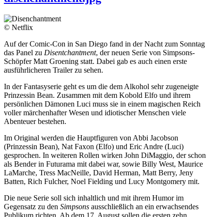
© Netflix
Auf der Comic-Con in San Diego fand in der Nacht zum Sonntag
das Panel zu
Disentchantment
, der neuen Serie von Simpsons-
Schöpfer Matt Groening statt. Dabei gab es auch einen erste
ausführlicheren Trailer zu sehen.
In der Fantasyserie geht es um die dem Alkohol sehr zugeneigte
Prinzessin Bean. Zusammen mit dem Kobold Elfo und ihrem
persönlichen Dämonen Luci muss sie in einem magischen Reich
voller märchenhafter Wesen und idiotischer Menschen viele
Abenteuer bestehen.
Im Original werden die Hauptfiguren von Abbi Jacobson
(Prinzessin Bean), Nat Faxon (Elfo) und Eric Andre (Luci)
gesprochen. In weiteren Rollen wirken John DiMaggio, der schon
als Bender in Futurama mit dabei war, sowie Billy West, Maurice
LaMarche, Tress MacNeille, David Herman, Matt Berry, Jeny
Batten, Rich Fulcher, Noel Fielding und Lucy Montgomery mit.
Die neue Serie soll sich inhaltlich und mit ihrem Humor im
Gegensatz zu den
Simpsons
ausschließlich an ein erwachsendes
Publikum richten. Ab dem 17. August sollen die ersten zehn