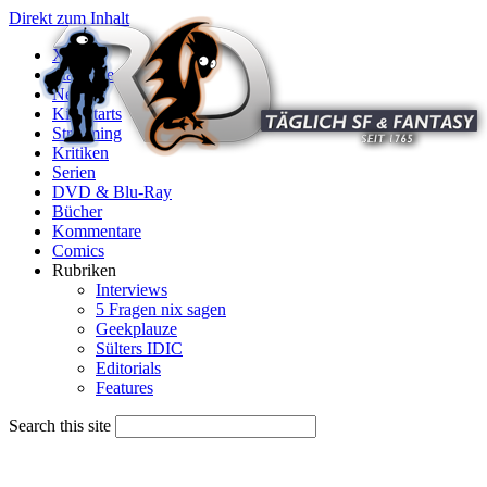
Direkt zum Inhalt
X
Startseite
News
Kinostarts
Streaming
Kritiken
Serien
DVD & Blu-Ray
Bücher
Kommentare
Comics
Rubriken
Interviews
5 Fragen nix sagen
Geekplauze
Sülters IDIC
Editorials
Features
Search this site