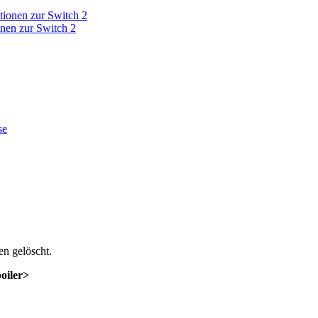
onen zur Switch 2
n gelöscht.
poiler>