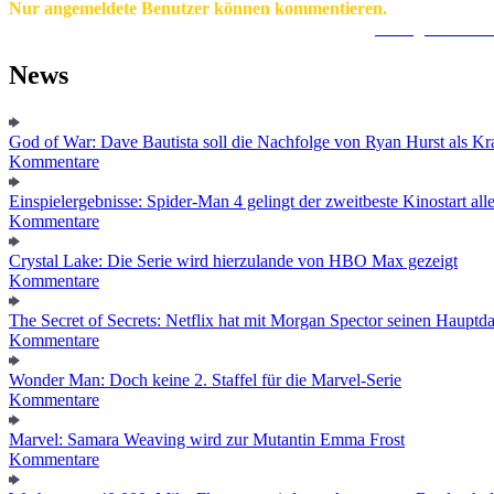
Nur angemeldete Benutzer können kommentieren.
Ein Konto zu erstellen ist einfach und unkompliziert.
Hier geht's zur
News
God of War: Dave Bautista soll die Nachfolge von Ryan Hurst als Kra
Kommentare
Einspielergebnisse: Spider-Man 4 gelingt der zweitbeste Kinostart alle
Kommentare
Crystal Lake: Die Serie wird hierzulande von HBO Max gezeigt
Kommentare
The Secret of Secrets: Netflix hat mit Morgan Spector seinen Hauptda
Kommentare
Wonder Man: Doch keine 2. Staffel für die Marvel-Serie
Kommentare
Marvel: Samara Weaving wird zur Mutantin Emma Frost
Kommentare