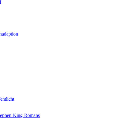
t
nadaption
entlicht
 Stephen-King-Romans