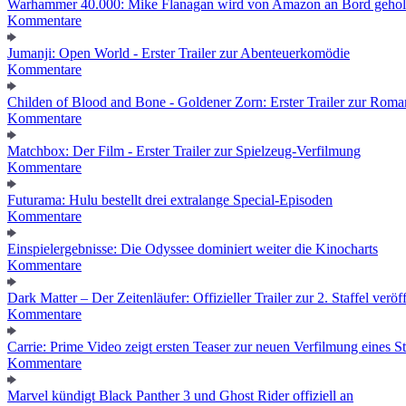
Warhammer 40.000: Mike Flanagan wird von Amazon an Bord gehol
Kommentare
Jumanji: Open World - Erster Trailer zur Abenteuerkomödie
Kommentare
Childen of Blood and Bone - Goldener Zorn: Erster Trailer zur Roma
Kommentare
Matchbox: Der Film - Erster Trailer zur Spielzeug-Verfilmung
Kommentare
Futurama: Hulu bestellt drei extralange Special-Episoden
Kommentare
Einspielergebnisse: Die Odyssee dominiert weiter die Kinocharts
Kommentare
Dark Matter – Der Zeitenläufer: Offizieller Trailer zur 2. Staffel veröff
Kommentare
Carrie: Prime Video zeigt ersten Teaser zur neuen Verfilmung eines
Kommentare
Marvel kündigt Black Panther 3 und Ghost Rider offiziell an