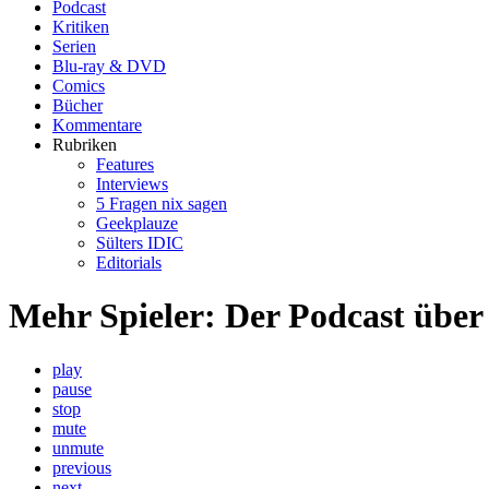
Podcast
Kritiken
Serien
Blu-ray & DVD
Comics
Bücher
Kommentare
Rubriken
Features
Interviews
5 Fragen nix sagen
Geekplauze
Sülters IDIC
Editorials
Mehr Spieler: Der Podcast über
play
pause
stop
mute
unmute
previous
next