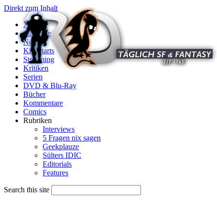
Direkt zum Inhalt
X
Startseite
News
Kinostarts
Streaming
Kritiken
Serien
DVD & Blu-Ray
Bücher
Kommentare
Comics
Rubriken
Interviews
5 Fragen nix sagen
Geekplauze
Sülters IDIC
Editorials
Features
Search this site