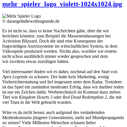
mehr_spieler_logo_violett-1024x1024.jpg
© darangehtdieweltzugrunde.de
Es ist nicht so, dass es keine Nachrichten gäbe, über die wir
berichten könnten, zum Beispiel die Massenentlassungen bei
Activision Blizzard. Doch die sind eine Konsequenz der
fragwürdigen Anreizsysteme im wirtschaftlichen System, in dem
Videospiele produziert werden. Nichts also, worüber wir erstens
nicht schon ausführlich immer wieder gesprochen und dem
wir zweitens etwas zuzufügen hätten.
Viel interessanter finden wir es daher, nochmal auf den Start von
Apex Legends
zu schauen. Der hatte kein Marketing, wenig
Vorberichterstattung und lief insgesamt unter dem Radar. Trotzdem
ist das Spiel ein zumindest moderater Erfolg, dass wir darüber reden
ist nur ein Zeichen dafür. Werbetechnisch im Kontrast dazu stehen
Titel wie
Kingdom Hearts 3
oder
Red Dead Redemption 2
, die mit
viel Trara in die Welt gebracht wurden.
Wäre es da nicht besser, auch aufgrund des verändernden
Medienkonsums jüngerer Generationen, mehr auf Mundpropaganda
zu setzen? Viele Millionen Menschen schauen lieber