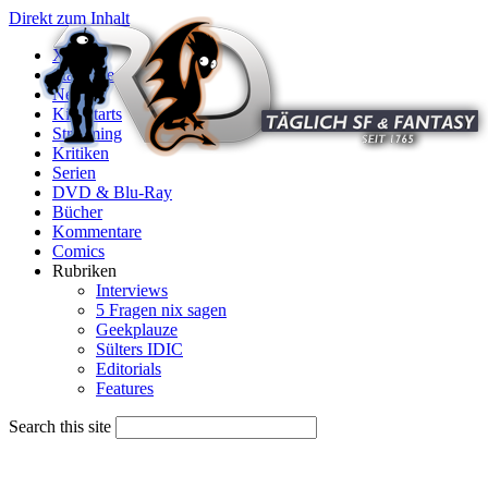
Direkt zum Inhalt
X
Startseite
News
Kinostarts
Streaming
Kritiken
Serien
DVD & Blu-Ray
Bücher
Kommentare
Comics
Rubriken
Interviews
5 Fragen nix sagen
Geekplauze
Sülters IDIC
Editorials
Features
Search this site