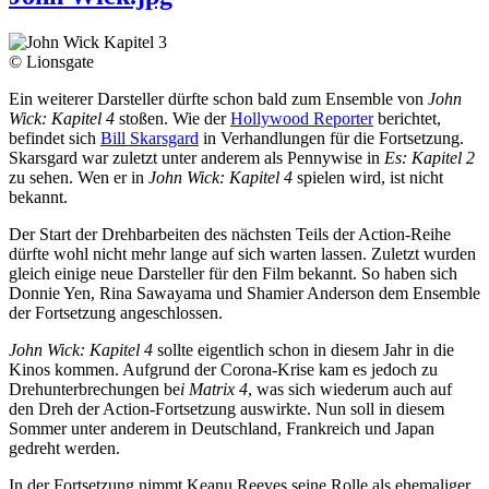
© Lionsgate
Ein weiterer Darsteller dürfte schon bald zum Ensemble von
John
Wick: Kapitel 4
stoßen. Wie der
Hollywood Reporter
berichtet,
befindet sich
Bill Skarsgard
in Verhandlungen für die Fortsetzung.
Skarsgard war zuletzt unter anderem als Pennywise in
Es: Kapitel 2
zu sehen. Wen er in
John Wick: Kapitel 4
spielen wird, ist nicht
bekannt.
Der Start der Drehbarbeiten des nächsten Teils der Action-Reihe
dürfte wohl nicht mehr lange auf sich warten lassen. Zuletzt wurden
gleich einige neue Darsteller für den Film bekannt. So haben sich
Donnie Yen, Rina Sawayama und Shamier Anderson dem Ensemble
der Fortsetzung angeschlossen.
John Wick: Kapitel 4
sollte eigentlich schon in diesem Jahr in die
Kinos kommen. Aufgrund der Corona-Krise kam es jedoch zu
Drehunterbrechungen be
i Matrix 4
, was sich wiederum auch auf
den Dreh der Action-Fortsetzung auswirkte. Nun soll in diesem
Sommer unter anderem in Deutschland, Frankreich und Japan
gedreht werden.
In der Fortsetzung nimmt Keanu Reeves seine Rolle als ehemaliger