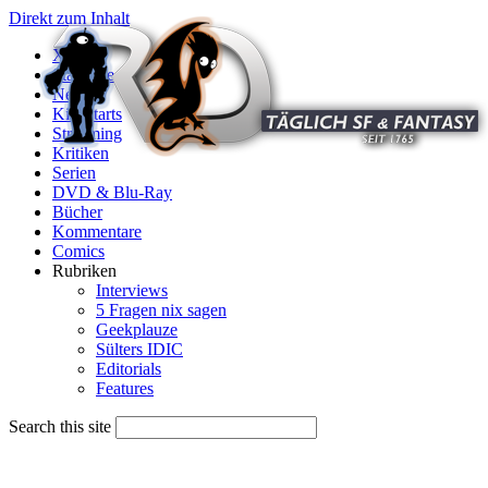
Direkt zum Inhalt
X
Startseite
News
Kinostarts
Streaming
Kritiken
Serien
DVD & Blu-Ray
Bücher
Kommentare
Comics
Rubriken
Interviews
5 Fragen nix sagen
Geekplauze
Sülters IDIC
Editorials
Features
Search this site