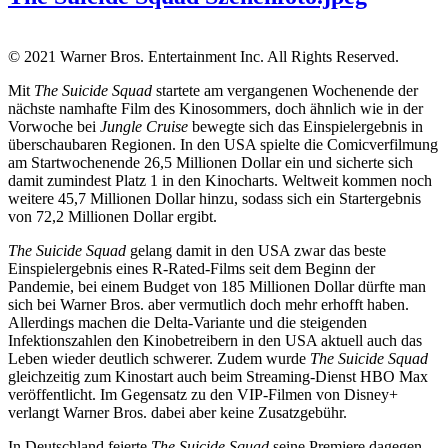
© 2021 Warner Bros. Entertainment Inc. All Rights Reserved.
Mit
The Suicide Squad
startete am vergangenen Wochenende der
nächste namhafte Film des Kinosommers, doch ähnlich wie in der
Vorwoche bei
Jungle Cruise
bewegte sich das Einspielergebnis in
überschaubaren Regionen. In den USA spielte die Comicverfilmung
am Startwochenende 26,5 Millionen Dollar ein und sicherte sich
damit zumindest Platz 1 in den Kinocharts. Weltweit kommen noch
weitere 45,7 Millionen Dollar hinzu, sodass sich ein Startergebnis
von 72,2 Millionen Dollar ergibt.
The Suicide Squad
gelang damit in den USA zwar das beste
Einspielergebnis eines R-Rated-Films seit dem Beginn der
Pandemie, bei einem Budget von 185 Millionen Dollar dürfte man
sich bei Warner Bros. aber vermutlich doch mehr erhofft haben.
Allerdings machen die Delta-Variante und die steigenden
Infektionszahlen den Kinobetreibern in den USA aktuell auch das
Leben wieder deutlich schwerer. Zudem wurde
The Suicide Squad
gleichzeitig zum Kinostart auch beim Streaming-Dienst HBO Max
veröffentlicht. Im Gegensatz zu den VIP-Filmen von Disney+
verlangt Warner Bros. dabei aber keine Zusatzgebühr.
In Deutschland feierte
The Suicide Squad
seine Premiere dagegen