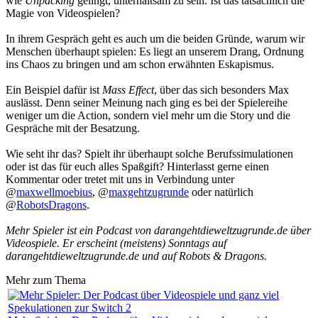
wie
Unpacking
gelingt, unterhaltsam zu sein. Ist das tatsächlich die
Magie von Videospielen?
In ihrem Gespräch geht es auch um die beiden Gründe, warum wir
Menschen überhaupt spielen: Es liegt an unserem Drang, Ordnung
ins Chaos zu bringen und am schon erwähnten Eskapismus.
Ein Beispiel dafür ist
Mass Effect
, über das sich besonders Max
auslässt. Denn seiner Meinung nach ging es bei der Spielereihe
weniger um die Action, sondern viel mehr um die Story und die
Gespräche mit der Besatzung.
Wie seht ihr das? Spielt ihr überhaupt solche Berufssimulationen
oder ist das für euch alles Spaßgift? Hinterlasst gerne einen
Kommentar oder tretet mit uns in Verbindung unter
@
maxwellmoebius
, @
maxgehtzugrunde
oder natürlich
@
RobotsDragons
.
Mehr Spieler ist ein Podcast von darangehtdieweltzugrunde.de über
Videospiele. Er erscheint (meistens) Sonntags auf
darangehtdieweltzugrunde.de und auf Robots & Dragons.
Mehr zum Thema