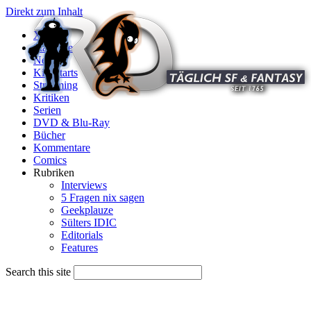
Direkt zum Inhalt
X
Startseite
News
Kinostarts
Streaming
Kritiken
Serien
DVD & Blu-Ray
Bücher
Kommentare
Comics
Rubriken
Interviews
5 Fragen nix sagen
Geekplauze
Sülters IDIC
Editorials
Features
Search this site