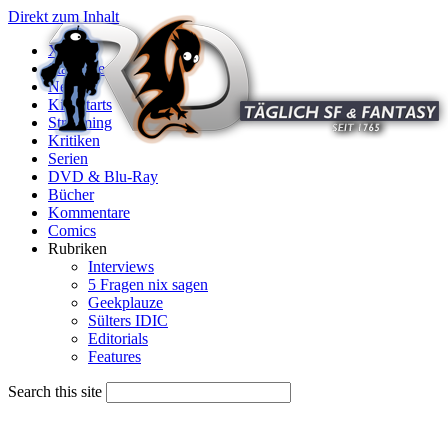
Direkt zum Inhalt
X
Startseite
News
Kinostarts
Streaming
Kritiken
Serien
DVD & Blu-Ray
Bücher
Kommentare
Comics
Rubriken
Interviews
5 Fragen nix sagen
Geekplauze
Sülters IDIC
Editorials
Features
Search this site