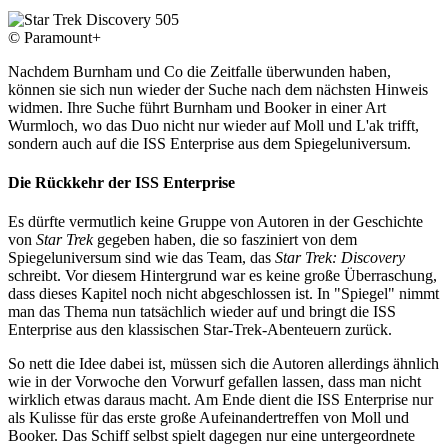
© Paramount+
Nachdem Burnham und Co die Zeitfalle überwunden haben,
können sie sich nun wieder der Suche nach dem nächsten Hinweis
widmen. Ihre Suche führt Burnham und Booker in einer Art
Wurmloch, wo das Duo nicht nur wieder auf Moll und L'ak trifft,
sondern auch auf die ISS Enterprise aus dem Spiegeluniversum.
Die Rückkehr der ISS Enterprise
Es dürfte vermutlich keine Gruppe von Autoren in der Geschichte
von
Star Trek
gegeben haben, die so fasziniert von dem
Spiegeluniversum sind wie das Team, das
Star Trek: Discovery
schreibt. Vor diesem Hintergrund war es keine große Überraschung,
dass dieses Kapitel noch nicht abgeschlossen ist. In "Spiegel" nimmt
man das Thema nun tatsächlich wieder auf und bringt die ISS
Enterprise aus den klassischen Star-Trek-Abenteuern zurück.
So nett die Idee dabei ist, müssen sich die Autoren allerdings ähnlich
wie in der Vorwoche den Vorwurf gefallen lassen, dass man nicht
wirklich etwas daraus macht. Am Ende dient die ISS Enterprise nur
als Kulisse für das erste große Aufeinandertreffen von Moll und
Booker. Das Schiff selbst spielt dagegen nur eine untergeordnete