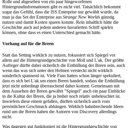
Rolle und abgesehen von ein paar hingeworfenen
Hintergrundinformationen gibt es nicht viel. Tatsächlich bekommt
sogar das Gefühl, dass die ISS Enterprise nur gewählt wurde, da
man ja das Set der Enterprise aus
Strange New Worlds
günstig
nutzen und damit Kosten sparen konnte. Rein inhaltlich hätte die
Geschichte auch auf jedem anderen havarierten Schiff spielen
können, ohne dass es einen Unterschied gemacht hätte.
Vorhang auf für die Breen
Statt das Setting wirklich zu nutzen, fokussiert sich Spiegel vor
allem auf die Hintergrundgeschichte von Moll und L'ak. Der größte
Aufreger dürfte dabei sicherlich die Enthüllung der Breen sein, auch
wenn das was sich unter den Helmen versteckt nicht wirklich
sonderlich spannend ist. Viele Fans hatten schon länger spekuliert,
dass es sich bei L'ak um einen Breen handelt, sodass die Enthüllung
jetzt nicht unbedingt überraschend daher kommt. Gemeinsam mit
dem Aussehen der Breen gewährt "Spiegel" auch ein paar Einblicke
in die Kultur der Breen, die ja bisher noch relativ unbeleuchtet ist.
Inwiefern diese einem gefallen, dürften sicherlich auch vom
persönlichen Geschmack abhängen. Wirklich bahnbrechende Ideen
rund um die Breen haben die Autoren von Discovery allerdings
nicht.
Was dagegen gut funktioniert ist die Hintergrundgeschichte von