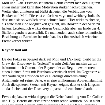
Moll und L'ak. Erstmals seit ihrem Debüt kommt man den Figuren
etwas näher und kann ihre Motivation stärker nachvollziehen.
Weiter eher uninteressant bleibt dagegen die Verbindung von
Booker und Moll. Diese ist einfach zu vage und weithergeholt, als
dass man sie so wirklich ernst nehmen kann. Hier wirkt es eher so,
als hätte man eine Möglichkeit gesucht, um Booker in der Serie zu
halten. Letztendlich wirkte dessen Geschichte aber am Ende der 4.
Staffel irgendwie auserzählt. Da man zudem auch seine romantische
Beziehung zu Burnham beendet hat, lässt ihn zusätzlich wie einen
Fremdkörper wirken.
Rayner taut auf
Da der Fokus in Spiegel stark auf Moll und L'ak liegt, bleibt für die
Crew der Discovery in "Spiegel" wenig Zeit. Am meisten zu tun
bekommt noch Commander Rayner, der zu Beginn zwar erneut in
einen kleinen Streit mit Burnham verwickelt wird. Im Gegensatz zu
den vorherigen Episoden hat er allerdings durchaus einige
Argumente auf seiner Seite, was eine willkommen Abwechslung ist.
Auch die späteren Szenen mit Rayner zeigen, dass er sich langsam
an das Leben auf der Discovery anpasst und zunehmend auftaut.
Etwas deplatziert wirkt dagegen die Nebenhandlung von Dr. Culber
und Tilly. Bereits die erste Szene wirkt schon komisch. So ist nicht