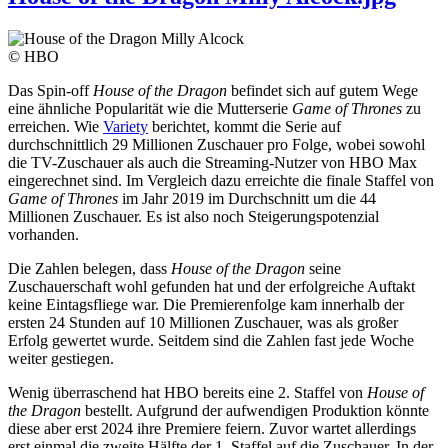
© HBO
Das Spin-off
House of the Dragon
befindet sich auf gutem Wege
eine ähnliche Popularität wie die Mutterserie
Game of Thrones
zu
erreichen. Wie
Variety
berichtet, kommt die Serie auf
durchschnittlich 29 Millionen Zuschauer pro Folge, wobei sowohl
die TV-Zuschauer als auch die Streaming-Nutzer von HBO Max
eingerechnet sind. Im Vergleich dazu erreichte die finale Staffel von
Game of Thrones
im Jahr 2019 im Durchschnitt um die 44
Millionen Zuschauer. Es ist also noch Steigerungspotenzial
vorhanden.
Die Zahlen belegen, dass
House of the Dragon
seine
Zuschauerschaft wohl gefunden hat und der erfolgreiche Auftakt
keine Eintagsfliege war. Die Premierenfolge kam innerhalb der
ersten 24 Stunden auf 10 Millionen Zuschauer, was als großer
Erfolg gewertet wurde. Seitdem sind die Zahlen fast jede Woche
weiter gestiegen.
Wenig überraschend hat HBO bereits eine 2. Staffel von
House of
the Dragon
bestellt. Aufgrund der aufwendigen Produktion könnte
diese aber erst 2024 ihre Premiere feiern. Zuvor wartet allerdings
erst einmal die zweite Hälfte der 1. Staffel auf die Zuschauer. In der