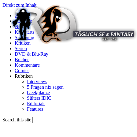
Direkt zum Inhalt
X
Startseite
News
Kinostarts
Streaming
Kritiken
Serien
DVD & Blu-Ray
Bücher
Kommentare
Comics
Rubriken
Interviews
5 Fragen nix sagen
Geekplauze
Sülters IDIC
Editorials
Features
Search this site