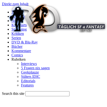
Direkt zum Inhalt
X
Startseite
News
Kinostarts
Streaming
Kritiken
Serien
DVD & Blu-Ray
Bücher
Kommentare
Comics
Rubriken
Interviews
5 Fragen nix sagen
Geekplauze
Sülters IDIC
Editorials
Features
Search this site