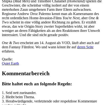
Shipka (
Mad Men
) und Timothée Chalamet
(Homeland)
spielen die
Geschwister, die scheinbar völlig isoliert auf der von einem
meterhohen Zaun umgebenen Farm ihrer Eltern aufwachsen.
Regisseur Andrew Droz Palermo kennt man als Kameramann des
recht ordentlichen Home-Invasion-Films
You're Next
, aber
One &
T
wo scheint in eine völlig andere Richtung zu gehen. Er erzählt
etwas, das wie Origin-Story zweier Superhelden wirkt, ist aber
weniger an deren Fähigkeiten als an den Reaktionen ihrer Umwelt
interessiert. Und die sind nicht gerade positiv.
One & Two
erscheint am 14. August als VOD, läuft aber auch auf
dem Fantasy Filmfest. Wo und wann könnt ihr auf
deren Seite
erfahren.
Quelle:
Quiet Earth
Kommentarbereich
Bitte haltet euch an folgende Regeln:
1. Seid nett zueinander.
2. Bleibt beim Thema.
3.
Herabwürdigende, verletztende oder respektlose Kommentare