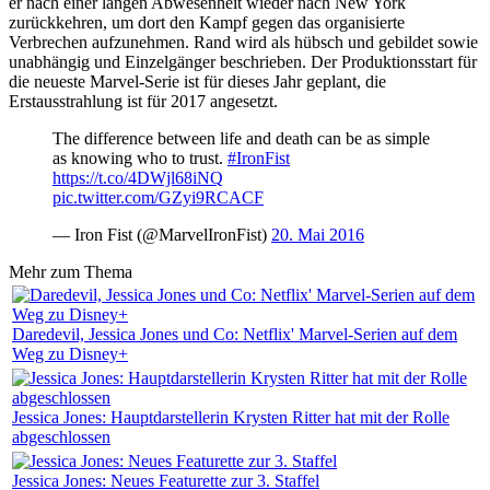
er nach einer langen Abwesenheit wieder nach New York
zurückkehren, um dort den Kampf gegen das organisierte
Verbrechen aufzunehmen. Rand wird als hübsch und gebildet sowie
unabhängig und Einzelgänger beschrieben. Der Produktionsstart für
die neueste Marvel-Serie ist für dieses Jahr geplant, die
Erstausstrahlung ist für 2017 angesetzt.
The difference between life and death can be as simple
as knowing who to trust.
#IronFist
https://t.co/4DWjl68iNQ
pic.twitter.com/GZyi9RCACF
— Iron Fist (@MarvelIronFist)
20. Mai 2016
Mehr zum Thema
Daredevil, Jessica Jones und Co: Netflix' Marvel-Serien auf dem
Weg zu Disney+
Jessica Jones: Hauptdarstellerin Krysten Ritter hat mit der Rolle
abgeschlossen
Jessica Jones: Neues Featurette zur 3. Staffel