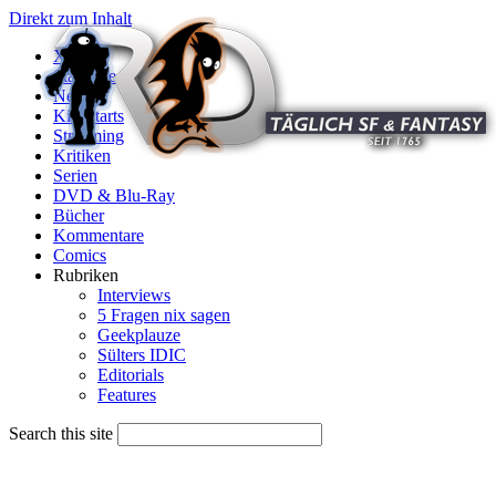
Direkt zum Inhalt
X
Startseite
News
Kinostarts
Streaming
Kritiken
Serien
DVD & Blu-Ray
Bücher
Kommentare
Comics
Rubriken
Interviews
5 Fragen nix sagen
Geekplauze
Sülters IDIC
Editorials
Features
Search this site