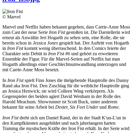
© Marvel
Marvel und Netflix haben bekannt gegeben, dass Carrie-Anne Moss
zum Cast der neue Serie
Iron Fist
gestoßen ist. Die Darstellerin wird
erneut als Anwältin Jeri Hogarth zu sehen sein, eine Rolle, die sie
bereits schon in
Jessica Jones
gespielt hat. Der Auftritt von Hogarth
in
Iron Fist
kommt wenig überraschend. In den Comics feierte der
Charakter sein Debüt in
Iron Fist #6
und gehört zu erweiteren
Ensemble der Figur. Für die Marvel-Serien auf Netflix hat man
Hogarth allerdings einer Geschlechtsumwandlung unterzogen und
mit Carrie-Anne Moss besetzt.
In
Iron Fist
spielt Finn Jones die titelgebende Hauptrolle des Danny
Rand aka Iron Fist. Den Zuschlag für die weibliche Hauptrolle ging
an Jessica Henwick; sie wird Colleen Wing verkörpern. Als
Gegenspieler der beiden agiert David Wenham in der Rolle des
Harold Meachum. Showrunner ist Scott Buck, unter anderem
bekannt für seine Arbeit bei
Dexter, Six Feet Under
und
Rome
.
Iron Fist
dreht sich um Daniel Rand, der in der Stadt K'un-L'un in
den Kampfkünsten ausgebildet und nach jahrelangem harten
Training die mystischen Kräfte der Iron Fist erhält. In der Serie wird