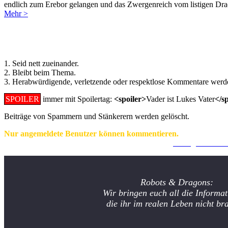
endlich zum Erebor gelangen und das Zwergenreich vom listigen Dr
Mehr >
Regeln für Kommentare:
1. Seid nett zueinander.
2. Bleibt beim Thema.
3. Herabwürdigende, verletzende oder respektlose Kommentare werde
SPOILER
immer mit Spoilertag:
<spoiler>
Vader ist Lukes Vater
</s
Beiträge von Spammern und Stänkerern werden gelöscht.
Nur angemeldete Benutzer können kommentieren.
Ein Konto zu erstellen ist einfach und unkompliziert.
Hier geht's zur
Robots & Dragons:
Wir bringen euch all die Informat
die ihr im realen Leben nicht br