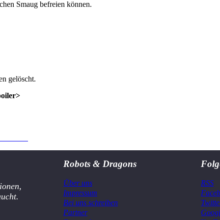
achen Smaug befreien können.
n gelöscht.
poiler>
 Anmeldung
.
Robots & Dragons
Folg
Über uns
RSS
ionen,
Impressum
Face
aucht.
Bei uns schreiben
Twitte
Partner
Goog