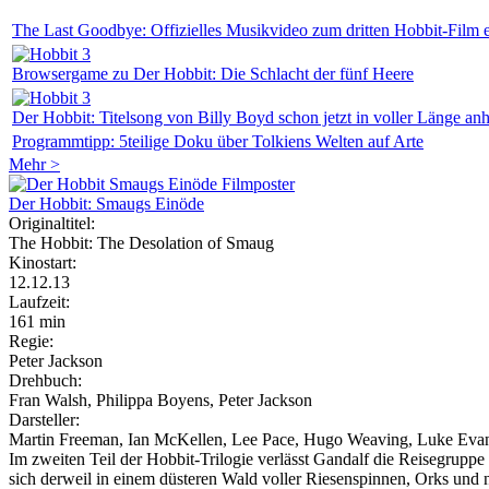
The Last Goodbye: Offizielles Musikvideo zum dritten Hobbit-Film 
Browsergame zu Der Hobbit: Die Schlacht der fünf Heere
Der Hobbit: Titelsong von Billy Boyd schon jetzt in voller Länge an
Programmtipp: 5teilige Doku über Tolkiens Welten auf Arte
Mehr >
Der Hobbit: Smaugs Einöde
Originaltitel:
The Hobbit: The Desolation of Smaug
Kinostart:
12.12.13
Laufzeit:
161 min
Regie:
Peter Jackson
Drehbuch:
Fran Walsh, Philippa Boyens, Peter Jackson
Darsteller:
Martin Freeman, Ian McKellen, Lee Pace, Hugo Weaving, Luke Evan
Im zweiten Teil der Hobbit-Trilogie verlässt Gandalf die Reisegrupp
sich derweil in einem düsteren Wald voller Riesenspinnen, Orks und n