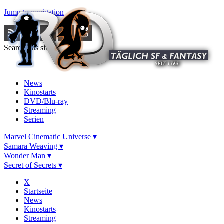
Jump to navigation
Search this site
News
Kinostarts
DVD/Blu-ray
Streaming
Serien
Marvel Cinematic Universe ▾
Samara Weaving ▾
Wonder Man ▾
Secret of Secrets ▾
X
Startseite
News
Kinostarts
Streaming