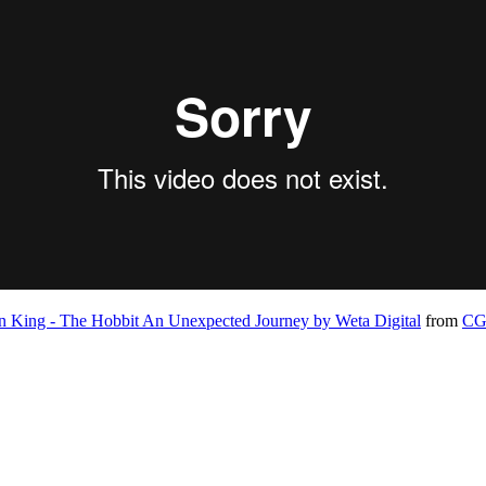
n King - The Hobbit An Unexpected Journey by Weta Digital
from
CG