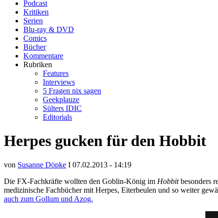
Podcast
Kritiken
Serien
Blu-ray & DVD
Comics
Bücher
Kommentare
Rubriken
Features
Interviews
5 Fragen nix sagen
Geekplauze
Sülters IDIC
Editorials
Herpes gucken für den Hobbit
von
Susanne Döpke
I 07.02.2013 - 14:19
Die FX-Fachkräfte wollten den Goblin-König im
Hobbit
besonders re
medizinische Fachbücher mit Herpes, Eiterbeulen und so weiter gewäl
auch zum Gollum und Azog.