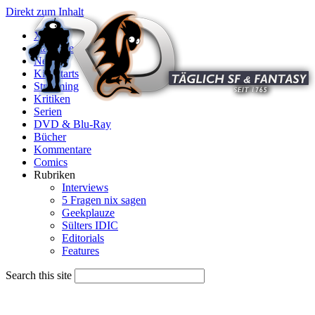
Direkt zum Inhalt
X
Startseite
News
Kinostarts
Streaming
Kritiken
Serien
DVD & Blu-Ray
Bücher
Kommentare
Comics
Rubriken
Interviews
5 Fragen nix sagen
Geekplauze
Sülters IDIC
Editorials
Features
Search this site