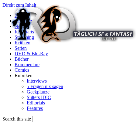
Direkt zum Inhalt
X
Startseite
News
Kinostarts
Streaming
Kritiken
Serien
DVD & Blu-Ray
Bücher
Kommentare
Comics
Rubriken
Interviews
5 Fragen nix sagen
Geekplauze
Sülters IDIC
Editorials
Features
Search this site