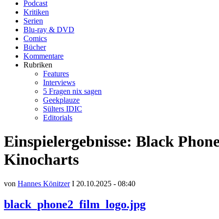
Podcast
Kritiken
Serien
Blu-ray & DVD
Comics
Bücher
Kommentare
Rubriken
Features
Interviews
5 Fragen nix sagen
Geekplauze
Sülters IDIC
Editorials
Einspielergebnisse: Black Phone
Kinocharts
von
Hannes Könitzer
I 20.10.2025 - 08:40
black_phone2_film_logo.jpg