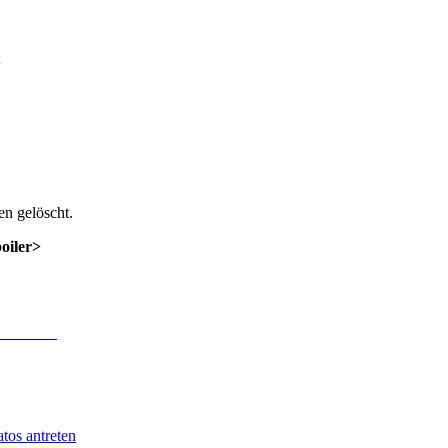
n gelöscht.
poiler>
 Anmeldung
.
tos antreten