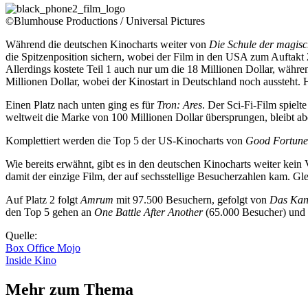
©Blumhouse Productions / Universal Pictures
Während die deutschen Kinocharts weiter von
Die Schule der magisc
die Spitzenposition sichern, wobei der Film in den USA zum Auftakt 26,
Allerdings kostete Teil 1 auch nur um die 18 Millionen Dollar, währe
Millionen Dollar, wobei der Kinostart in Deutschland noch aussteht. 
Einen Platz nach unten ging es für
Tron: Ares
. Der Sci-Fi-Film spiel
weltweit die Marke von 100 Millionen Dollar übersprungen, bleibt ab
Komplettiert werden die Top 5 der US-Kinocharts von
Good Fortune
Wie bereits erwähnt, gibt es in den deutschen Kinocharts weiter ke
damit der einzige Film, der auf sechsstellige Besucherzahlen kam. Gl
Auf Platz 2 folgt
Amrum
mit 97.500 Besuchern, gefolgt von
Das Kan
den Top 5 gehen an
One Battle After Another
(65.000 Besucher) und
Quelle:
Box Office Mojo
Inside Kino
Mehr zum Thema