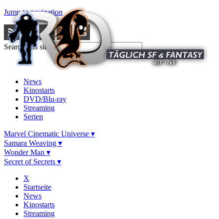
Jump to navigation
Search this site
News
Kinostarts
DVD/Blu-ray
Streaming
Serien
Marvel Cinematic Universe ▾
Samara Weaving ▾
Wonder Man ▾
Secret of Secrets ▾
X
Startseite
News
Kinostarts
Streaming