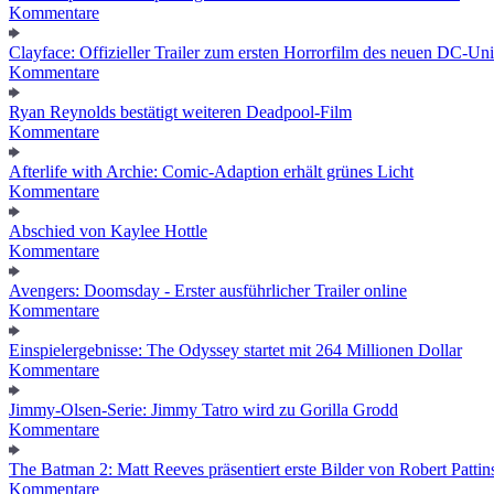
Kommentare
Clayface: Offizieller Trailer zum ersten Horrorfilm des neuen DC-Un
Kommentare
Ryan Reynolds bestätigt weiteren Deadpool-Film
Kommentare
Afterlife with Archie: Comic-Adaption erhält grünes Licht
Kommentare
Abschied von Kaylee Hottle
Kommentare
Avengers: Doomsday - Erster ausführlicher Trailer online
Kommentare
Einspielergebnisse: The Odyssey startet mit 264 Millionen Dollar
Kommentare
Jimmy-Olsen-Serie: Jimmy Tatro wird zu Gorilla Grodd
Kommentare
The Batman 2: Matt Reeves präsentiert erste Bilder von Robert Pattin
Kommentare