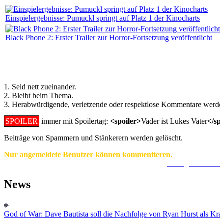
Einspielergebnisse: Pumuckl springt auf Platz 1 der Kinocharts
Black Phone 2: Erster Trailer zur Horror-Fortsetzung veröffentlicht
Regeln für Kommentare:
1. Seid nett zueinander.
2. Bleibt beim Thema.
3. Herabwürdigende, verletzende oder respektlose Kommentare werde
SPOILER
immer mit Spoilertag:
<spoiler>
Vader ist Lukes Vater
</s
Beiträge von Spammern und Stänkerern werden gelöscht.
Nur angemeldete Benutzer können kommentieren.
Ein Konto zu erstellen ist einfach und unkompliziert.
Hier geht's zur
News
God of War: Dave Bautista soll die Nachfolge von Ryan Hurst als Kra