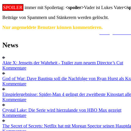
SPOILER
immer mit Spoilertag:
<spoiler>
Vader ist Lukes Vater
</s
Beiträge von Spammern und Stänkerern werden gelöscht.
Nur angemeldete Benutzer können kommentieren.
Ein Konto zu erstellen ist einfach und unkompliziert.
Hier geht's zur
News
Akte X: Jenseits der Wahrheit - Trailer zum neuem Director’s Cut
Kommentare
God of War: Dave Bautista soll die Nachfolge von Ryan Hurst als Kra
Kommentare
Einspielergebnisse: Spider-Man 4 gelingt der zweitbeste Kinostart alle
Kommentare
Crystal Lake: Die Serie wird hierzulande von HBO Max gezeigt
Kommentare
The Secret of Secrets: Netflix hat mit Morgan Spector seinen Hauptda