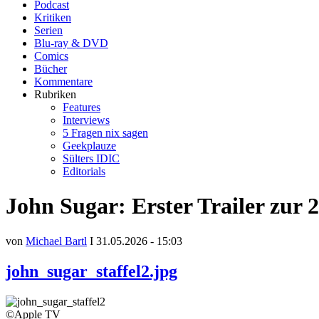
Podcast
Kritiken
Serien
Blu-ray & DVD
Comics
Bücher
Kommentare
Rubriken
Features
Interviews
5 Fragen nix sagen
Geekplauze
Sülters IDIC
Editorials
John Sugar: Erster Trailer zur 2.
von
Michael Bartl
I 31.05.2026 - 15:03
john_sugar_staffel2.jpg
©Apple TV