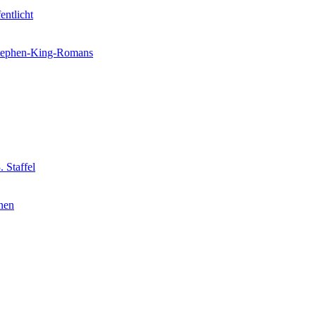
entlicht
 Stephen-King-Romans
 Staffel
nnen