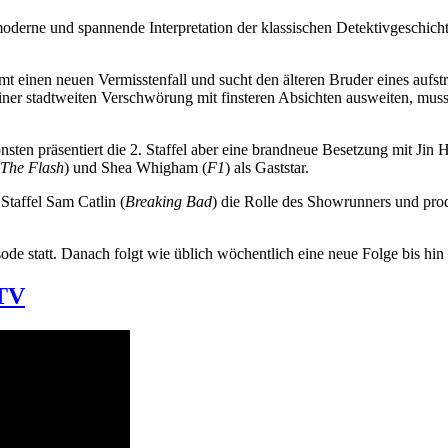
s moderne und spannende Interpretation der klassischen Detektivgeschic
t einen neuen Vermisstenfall und sucht den älteren Bruder eines aufstr
 einer stadtweiten Verschwörung mit finsteren Absichten ausweiten, mus
onsten präsentiert die 2. Staffel aber eine brandneue Besetzung mit Jin H
The Flash
) und Shea Whigham (
F1
) als Gaststar.
Staffel Sam Catlin (
Breaking Bad
) die Rolle des Showrunners und prod
ode statt. Danach folgt wie üblich wöchentlich eine neue Folge bis hi
 TV