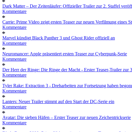
Dark Matter – Der Zeitenläufer: Offizieller Trailer zur 2. Staffel veröff
Kommentare
Carrie: Prime Video zeigt ersten Teaser zur neuen Verfilmung eines
Kommentare
Marvel kündigt Black Panther 3 und Ghost Rider offiziell an
Kommentare
Neuromancer: Apple präsentiert ersten Teaser zur Cyberpunk-Serie
Kommentare
Der Herr der Ringe: Die Ringe der Macht - Erster Teaser-Trailer zur 3.
Kommentare
Tyler Rake: Extraction 3 - Dreharbeiten zur Fortsetzung haben bego
Kommentare
Lanters: Neuer Trailer stimmt auf den Start der DC-Serie ein
Kommentare
Avatar: Die sieben Häfen – Erster Teaser zur neuen Zeichentrickserie
Kommentare