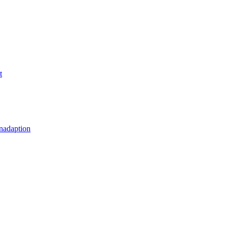
t
nadaption