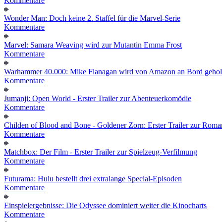
Kommentare
Wonder Man: Doch keine 2. Staffel für die Marvel-Serie
Kommentare
Marvel: Samara Weaving wird zur Mutantin Emma Frost
Kommentare
Warhammer 40.000: Mike Flanagan wird von Amazon an Bord gehol
Kommentare
Jumanji: Open World - Erster Trailer zur Abenteuerkomödie
Kommentare
Childen of Blood and Bone - Goldener Zorn: Erster Trailer zur Roma
Kommentare
Matchbox: Der Film - Erster Trailer zur Spielzeug-Verfilmung
Kommentare
Futurama: Hulu bestellt drei extralange Special-Episoden
Kommentare
Einspielergebnisse: Die Odyssee dominiert weiter die Kinocharts
Kommentare