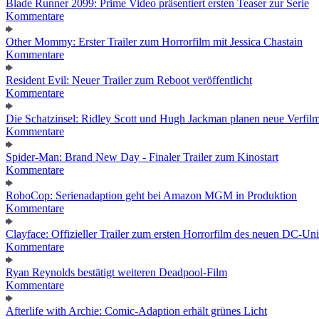
Blade Runner 2099: Prime Video präsentiert ersten Teaser zur Serie
Kommentare
Other Mommy: Erster Trailer zum Horrorfilm mit Jessica Chastain
Kommentare
Resident Evil: Neuer Trailer zum Reboot veröffentlicht
Kommentare
Die Schatzinsel: Ridley Scott und Hugh Jackman planen neue Verfil
Kommentare
Spider-Man: Brand New Day - Finaler Trailer zum Kinostart
Kommentare
RoboCop: Serienadaption geht bei Amazon MGM in Produktion
Kommentare
Clayface: Offizieller Trailer zum ersten Horrorfilm des neuen DC-Un
Kommentare
Ryan Reynolds bestätigt weiteren Deadpool-Film
Kommentare
Afterlife with Archie: Comic-Adaption erhält grünes Licht