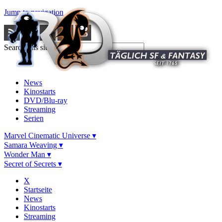
Jump to navigation
Search this site
News
Kinostarts
DVD/Blu-ray
Streaming
Serien
Marvel Cinematic Universe ▾
Samara Weaving ▾
Wonder Man ▾
Secret of Secrets ▾
X
Startseite
News
Kinostarts
Streaming