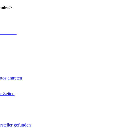
poiler>
 Anmeldung
.
tos antreten
r Zeiten
rsteller gefunden