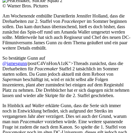
© Warner Bros. Pictures
Am Wochenende enthüllte Darstellerin Jennifer Holland, dass die
Dreharbeiten zur 2. Staffel von
Peacekeeper
im Sommer beginnen
sollen. Das kam durchaus überraschend, hieß es doch bisher, dass
zunächst das Spin-off rund um Amanda Waller umgesetzt werden
sollte. Mittlerweile hat sich auch Regisseur und Chef des neuen DC-
Filmuniversums James Gunn zu dem Thema geäußert und ein paar
weitere Details enthüllt.
So bestätigte Gunn auf
@jamesgunn
/post/C4VnHonA1zK">Threads zunächst, dass die
Dreharbeiten für
Peacemaker
Staffel 2 tatsächlich im Sommer
starten sollen. Da Gunn jedoch aktuell mit dem Reboot von
Superman
beschäftigt ist, wird er nicht selbst alle Folgen
inszenieren, plant aber zumindest bei einigen auf dem Regiestuhl
Platz zu nehmen. Die Drehbücher hat er sich dagegen nicht nehmen
lassen und wieder alle Skripte für die 2. Staffel geschrieben.
In Hinblick auf
Waller
erklärte Gunn, dass die Serie sich immer
noch in Entwicklung befindet, sich aufgrund der Streiks im
vergangenen Jahr aber verzögert. Dies sei auch der Grund, warum
man nun
Peacemaker
vorziehen würde. Eine weitere spannende
Frage ist zudem die nach dem Kanon. So spielte die 1. Staffel von
Peacemaker
noch im alten DC-Universum, dieses gilt jedoch nach