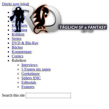
Direkt zum Inhalt
X
Startseite
News
Kinostarts
Streaming
Kritiken
Serien
DVD & Blu-Ray
Bücher
Kommentare
Comics
Rubriken
Interviews
5 Fragen nix sagen
Geekplauze
Sülters IDIC
Editorials
Features
Search this site