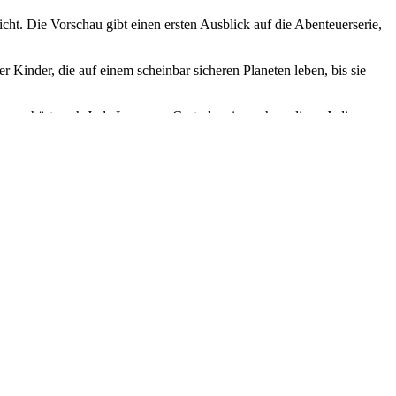
icht. Die Vorschau gibt einen ersten Ausblick auf die Abenteuerserie,
r Kinder, die auf einem scheinbar sicheren Planeten leben, bis sie
aus gehört auch Jude Law zum Cast, der einen ehemaligen Jedi names
bekannt ist.