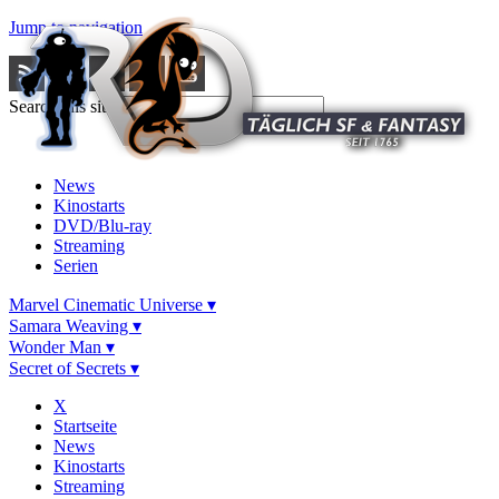
Jump to navigation
Search this site
News
Kinostarts
DVD/Blu-ray
Streaming
Serien
Marvel Cinematic Universe ▾
Samara Weaving ▾
Wonder Man ▾
Secret of Secrets ▾
X
Startseite
News
Kinostarts
Streaming