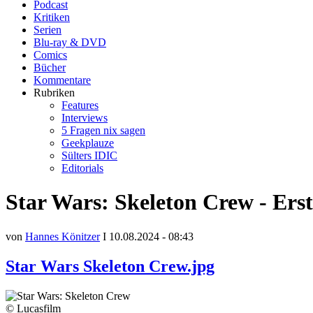
Podcast
Kritiken
Serien
Blu-ray & DVD
Comics
Bücher
Kommentare
Rubriken
Features
Interviews
5 Fragen nix sagen
Geekplauze
Sülters IDIC
Editorials
Star Wars: Skeleton Crew - Erste
von
Hannes Könitzer
I 10.08.2024 - 08:43
Star Wars Skeleton Crew.jpg
© Lucasfilm