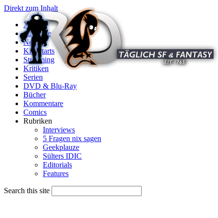
Direkt zum Inhalt
X
Startseite
News
Kinostarts
Streaming
Kritiken
Serien
DVD & Blu-Ray
Bücher
Kommentare
Comics
Rubriken
Interviews
5 Fragen nix sagen
Geekplauze
Sülters IDIC
Editorials
Features
Search this site