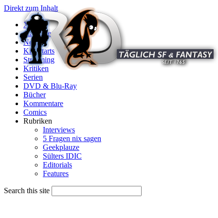
Direkt zum Inhalt
X
Startseite
News
Kinostarts
Streaming
Kritiken
Serien
DVD & Blu-Ray
Bücher
Kommentare
Comics
Rubriken
Interviews
5 Fragen nix sagen
Geekplauze
Sülters IDIC
Editorials
Features
Search this site