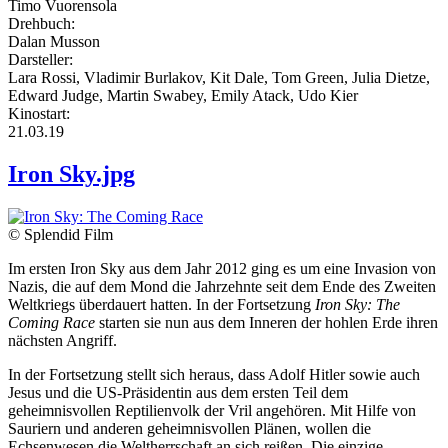
Timo Vuorensola
Drehbuch:
Dalan Musson
Darsteller:
Lara Rossi, Vladimir Burlakov, Kit Dale, Tom Green, Julia Dietze,
Edward Judge, Martin Swabey, Emily Atack, Udo Kier
Kinostart:
21.03.19
Iron Sky.jpg
© Splendid Film
Im ersten Iron Sky aus dem Jahr 2012 ging es um eine Invasion von
Nazis, die auf dem Mond die Jahrzehnte seit dem Ende des Zweiten
Weltkriegs überdauert hatten. In der Fortsetzung
Iron Sky: The
Coming Race
starten sie nun aus dem Inneren der hohlen Erde ihren
nächsten Angriff.
In der Fortsetzung stellt sich heraus, dass Adolf Hitler sowie auch
Jesus und die US-Präsidentin aus dem ersten Teil dem
geheimnisvollen Reptilienvolk der Vril angehören. Mit Hilfe von
Sauriern und anderen geheimnisvollen Plänen, wollen die
Echsenwesen die Weltherrschaft an sich reißen. Die einzige