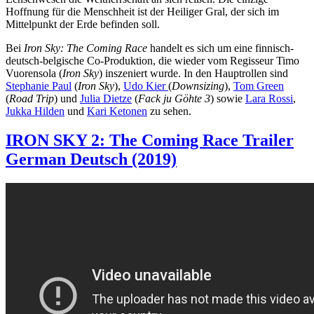
Hoffnung für die Menschheit ist der Heiliger Gral, der sich im
Mittelpunkt der Erde befinden soll.
Bei
Iron Sky: The Coming Race
handelt es sich um eine finnisch-
deutsch-belgische Co-Produktion, die wieder vom Regisseur Timo
Vuorensola (
Iron Sky
) inszeniert wurde. In den Hauptrollen sind
Stephanie Paul
(
Iron Sky
),
Udo Kier
(
Downsizing
),
Tom Green
(
Road Trip
) und
Julia Dietze
(
Fack ju Göhte 3
) sowie
Lara Rossi
,
Jukka Hilden
und
Kari Ketonen
zu sehen.
IRON SKY 2: The Coming Race Trailer
German Deutsch (2019)