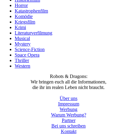
Horror
Katastrophenfilm
Komödie
Kriegsfilm
Krimi
Literaturverfilmung
Musical
Mystery
Science-Fiction
Space Opera
Thriller
Western
Robots & Dragons:
Wir bringen euch all die Informationen,
die ihr im realen Leben nicht braucht.
Über uns
Impressum
Werbung
Warum Werbung?
Partner
Bei uns schreiben
Kontakt