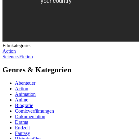
Filmkategorie:
Action
Science-Fiction
Genres & Kategorien
Abenteuer
Action
Animation
Anime
Biografie
Comicverfilmungen
Dokumentation
Drama
Endzeit
Fantasy
Historienfilm