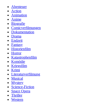
Abenteuer
Action
Animation
Anime
Biografie
Comicverfilmungen
Dokumentation
Drama
Endzeit
Fantasy
Historienfilm
Horror
Katastrophenfilm
Komödie
Kriegsfilm
Krimi
Literaturverfilmung
Musical
Mystery
Science-Fiction
Space Opera
Thriller
Western