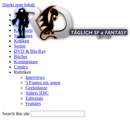
Direkt zum Inhalt
X
Startseite
News
Kinostarts
Streaming
Kritiken
Serien
DVD & Blu-Ray
Bücher
Kommentare
Comics
Rubriken
Interviews
5 Fragen nix sagen
Geekplauze
Sülters IDIC
Editorials
Features
Search this site