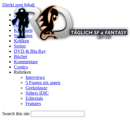
Direkt zum Inhalt
X
Startseite
News
Kinostarts
Streaming
Kritiken
Serien
DVD & Blu-Ray
Bücher
Kommentare
Comics
Rubriken
Interviews
5 Fragen nix sagen
Geekplauze
Sülters IDIC
Editorials
Features
Search this site