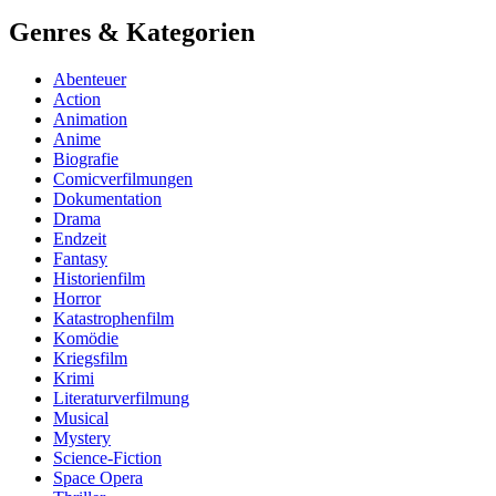
Genres & Kategorien
Abenteuer
Action
Animation
Anime
Biografie
Comicverfilmungen
Dokumentation
Drama
Endzeit
Fantasy
Historienfilm
Horror
Katastrophenfilm
Komödie
Kriegsfilm
Krimi
Literaturverfilmung
Musical
Mystery
Science-Fiction
Space Opera