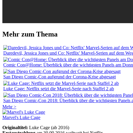
Mehr zum Thema
Daredevil, Jessica Jones und Co: Netflix' Marvel-Serien auf dem W
Comic Con@Home: Überblick über die wichtigsten Panels am Donn
San Diego Comic-Con aufgrund der Corona-Krise abgesagt
Luke Cage: Netflix setzt die Marvel-Serie nach Staffel 2 ab
San Diego Comic-Con 2018: Überblick über die wichtigsten Panels
Mehr >
Marvel's Luke Cage
Originaltitel:
Luke Cage (ab 2016)
Erstaustrahlung
am 30.09.2016 weltweit bei Netflix