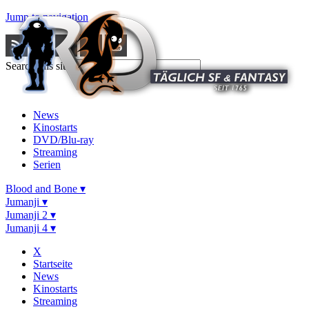
Jump to navigation
Search this site
News
Kinostarts
DVD/Blu-ray
Streaming
Serien
Blood and Bone ▾
Jumanji ▾
Jumanji 2 ▾
Jumanji 4 ▾
X
Startseite
News
Kinostarts
Streaming