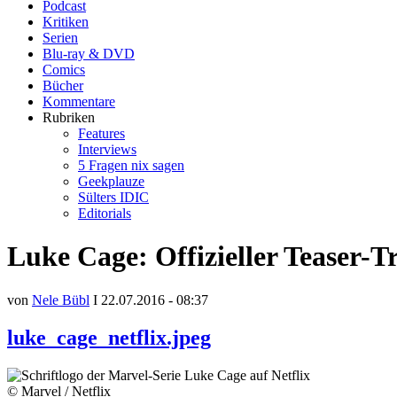
Podcast
Kritiken
Serien
Blu-ray & DVD
Comics
Bücher
Kommentare
Rubriken
Features
Interviews
5 Fragen nix sagen
Geekplauze
Sülters IDIC
Editorials
Luke Cage: Offizieller Teaser-T
von
Nele Bübl
I 22.07.2016 - 08:37
luke_cage_netflix.jpeg
© Marvel / Netflix