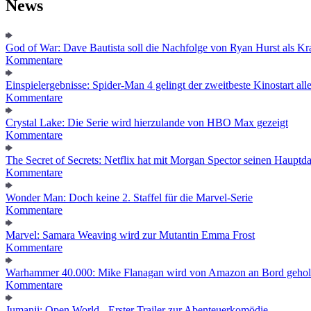
News
God of War: Dave Bautista soll die Nachfolge von Ryan Hurst als Kra
Kommentare
Einspielergebnisse: Spider-Man 4 gelingt der zweitbeste Kinostart alle
Kommentare
Crystal Lake: Die Serie wird hierzulande von HBO Max gezeigt
Kommentare
The Secret of Secrets: Netflix hat mit Morgan Spector seinen Hauptda
Kommentare
Wonder Man: Doch keine 2. Staffel für die Marvel-Serie
Kommentare
Marvel: Samara Weaving wird zur Mutantin Emma Frost
Kommentare
Warhammer 40.000: Mike Flanagan wird von Amazon an Bord gehol
Kommentare
Jumanji: Open World - Erster Trailer zur Abenteuerkomödie