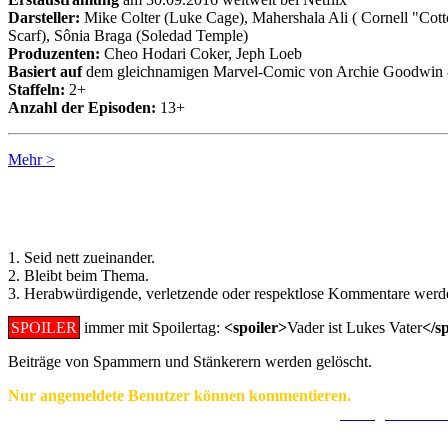
Darsteller:
Mike Colter (Luke Cage), Mahershala Ali ( Cornell "Cott
Scarf), Sônia Braga (Soledad Temple)
Produzenten:
Cheo Hodari Coker, Jeph Loeb
Basiert auf
dem gleichnamigen Marvel-Comic von Archie Goodwin 
Staffeln:
2+
Anzahl der Episoden:
13+
Mehr >
Regeln für Kommentare:
1. Seid nett zueinander.
2. Bleibt beim Thema.
3. Herabwürdigende, verletzende oder respektlose Kommentare werde
SPOILER
immer mit Spoilertag:
<spoiler>
Vader ist Lukes Vater
</s
Beiträge von Spammern und Stänkerern werden gelöscht.
Nur angemeldete Benutzer können kommentieren.
Ein Konto zu erstellen ist einfach und unkompliziert.
Hier geht's zur