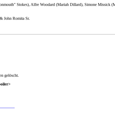
onmouth" Stokes), Alfre Woodard (Mariah Dillard), Simone Missick (M
& John Romita Sr.
n gelöscht.
poiler>
 Anmeldung
.