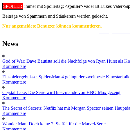
SPOILER
immer mit Spoilertag:
<spoiler>
Vader ist Lukes Vater
</s
Beiträge von Spammern und Stänkerern werden gelöscht.
Nur angemeldete Benutzer können kommentieren.
Ein Konto zu erstellen ist einfach und unkompliziert.
Hier geht's zur
News
God of War: Dave Bautista soll die Nachfolge von Ryan Hurst als Kra
Kommentare
Einspielergebnisse: Spider-Man 4 gelingt der zweitbeste Kinostart alle
Kommentare
Crystal Lake: Die Serie wird hierzulande von HBO Max gezeigt
Kommentare
The Secret of Secrets: Netflix hat mit Morgan Spector seinen Hauptda
Kommentare
Wonder Man: Doch keine 2. Staffel für die Marvel-Serie
Kommentare