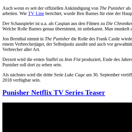
Auch wenn es seit der offiziellen Ankündigung von
The Punisher
als
arbeiten. Wie
TV Line
berichtet, wurde Ben Barnes für eine der Haupt
Der Schauspieler ist u.a. als Caspian aus den Filmen zu
Die Chronike
Welche Rolle Barnes genau übernimmt, ist unbekannt. Man munkelt all
Jon Bernthal nimmt in
The Punisher
die Rolle des Frank Castle wieder 
einem Verbrecherjäger, der Selbstjustiz ausübt und auch vor gewalttä
Verbrecher aller Art.
Derzeit wird die ersten Staffel zu
Iron Fist
produziert, Ende des Jahre
Punisher soll dort zu sehen sein.
Als nächstes wird die dritte Serie
Luke Cage
am 30. September veröff
2018 verfügbar sein.
Punisher Netflix TV Series Teaser