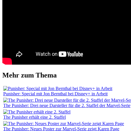
Mehr zum Thema
Punisher: Special mit Jon Bernthal bei Disney+ in Arbeit
The Punisher: Drei neue Darsteller für die 2. Staffel der Marvel-Serie
The Punisher erhält eine 2. Staffel
The Punisher: Neues Poster zur Marvel-Serie zeigt Karen Page