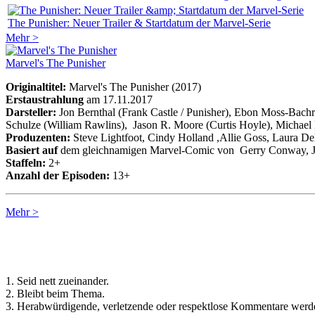
The Punisher: Neuer Trailer & Startdatum der Marvel-Serie
Mehr >
Marvel's The Punisher
Originaltitel:
Marvel's The Punisher (2017)
Erstaustrahlung
am 17.11.2017
Darsteller:
Jon Bernthal (Frank Castle / Punisher), Ebon Moss-Bach
Schulze (William Rawlins), Jason R. Moore (Curtis Hoyle), Micha
Produzenten:
Steve Lightfoot, Cindy Holland ,Allie Goss, Laura D
Basiert auf
dem gleichnamigen Marvel-Comic von Gerry Conway, J
Staffeln:
2+
Anzahl der Episoden:
13+
Mehr >
Regeln für Kommentare:
1. Seid nett zueinander.
2. Bleibt beim Thema.
3. Herabwürdigende, verletzende oder respektlose Kommentare werde