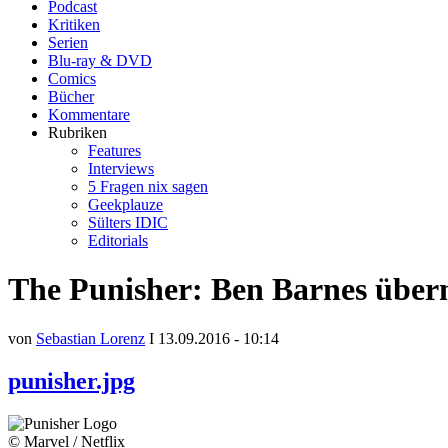
Podcast
Kritiken
Serien
Blu-ray & DVD
Comics
Bücher
Kommentare
Rubriken
Features
Interviews
5 Fragen nix sagen
Geekplauze
Sülters IDIC
Editorials
The Punisher: Ben Barnes übern
von
Sebastian Lorenz
I 13.09.2016 - 10:14
punisher.jpg
© Marvel / Netflix