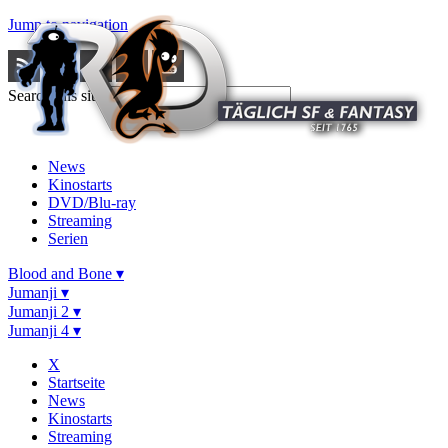
Jump to navigation
Search this site
News
Kinostarts
DVD/Blu-ray
Streaming
Serien
Blood and Bone ▾
Jumanji ▾
Jumanji 2 ▾
Jumanji 4 ▾
X
Startseite
News
Kinostarts
Streaming