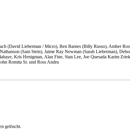
rach (David Lieberman / Micro), Ben Barnes (Billy Russo), Amber Ro
el Nathanson (Sam Stein), Jaime Ray Newman (Sarah Lieberman), Debo
elahaye, Kris Henigman, Alan Fine, Stan Lee, Joe Quesada Karim Zrie
ohn Romita Sr. und Ross Andru
n gelöscht.