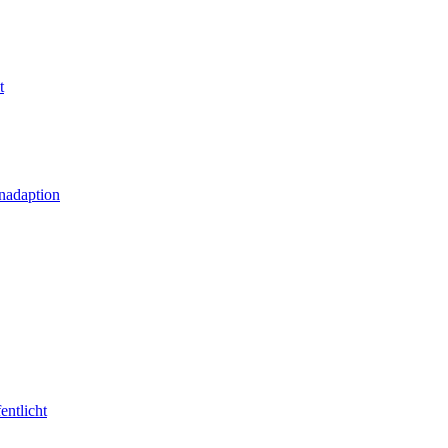
t
nadaption
entlicht