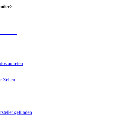
poiler>
 Anmeldung
.
tos antreten
r Zeiten
rsteller gefunden