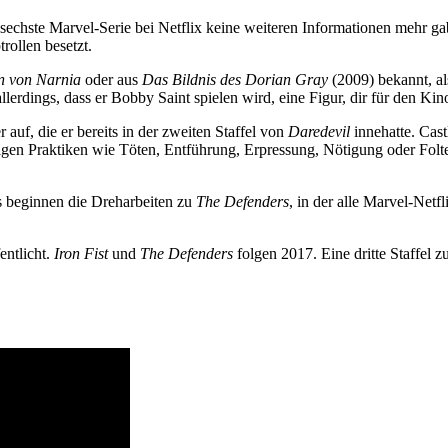
 sechste Marvel-Serie bei Netflix keine weiteren Informationen mehr ga
rollen besetzt.
n von Narnia
oder aus
Das Bildnis des Dorian Gray
(2009) bekannt, al
erdings, dass er Bobby Saint spielen wird, eine Figur, dir für den Ki
auf, die er bereits in der zweiten Staffel von
Daredevil
innehatte. Cas
tigen Praktiken wie Töten, Entführung, Erpressung, Nötigung oder Folte
s beginnen die Dreharbeiten zu
The Defenders
, in der alle Marvel-Net
entlicht.
Iron Fist
und
The Defenders
folgen 2017. Eine dritte Staffel z