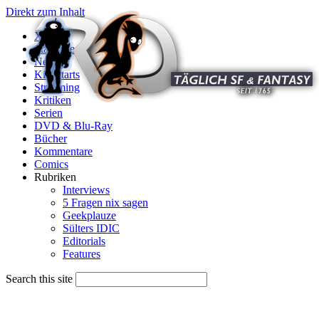
Direkt zum Inhalt
X
Startseite
News
Kinostarts
Streaming
Kritiken
Serien
DVD & Blu-Ray
Bücher
Kommentare
Comics
Rubriken
Interviews
5 Fragen nix sagen
Geekplauze
Sülters IDIC
Editorials
Features
Search this site