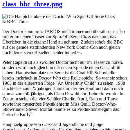
class_bbc_three.png
© BBC Three
Der Doctor kann trotz TARDIS nicht immer und überall sein - also
ruft er im neuen Teaser zur Spin-Off-Serie
Class
dazu auf, das
Überleben in die eigene Hand zu nehmen. Zudem schob die BBC
auf der gerade stattfindenden New York Comic-Con auch gleich
noch den ersten offiziellen Trailer hinterher.
Peter Capaldi ist als zwölfter Doctor nicht nur im Teaser zu hören,
sondern wird auch gleich in der ersten Episode einen Gastauftritt
haben. Hauptschauplatz der Serie ist die Coal Hill School, die
bereits mehrfach in
Doctor Who
eine Rolle spielte. So war sie schon
1963 in der allerersten Folge "An Unearthly Child" zu sehen, 1988
tauchte sie zum 25-jährigen Jubiläum der Serie auf und dann noch
einmal zum 50-jährigen, als Clara Oswald dort Lehrerin wurde. Im
Zentrum stehen die vier Schüler Charlie, April, Ram und Tanya
sowie ihre mysteriöse Physiklehrerin Miss Quill. Doctor-Who-
Showrunner Steven Moffat nannte es zu Produktionsbeginn das
"britsche Buffy".
Hauptzielgruppe von
Class
sind Jugendliche und junge
Erwachsene. Anders als in der für Familien ausgelegten Mutterserie