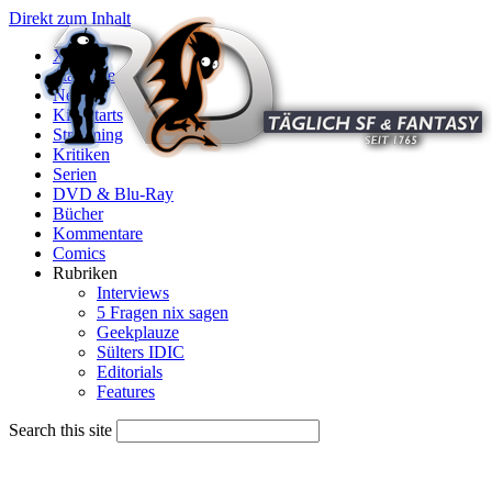
Direkt zum Inhalt
X
Startseite
News
Kinostarts
Streaming
Kritiken
Serien
DVD & Blu-Ray
Bücher
Kommentare
Comics
Rubriken
Interviews
5 Fragen nix sagen
Geekplauze
Sülters IDIC
Editorials
Features
Search this site