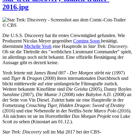
2016.jpg
© CBS
Die U.S.S. Discovery hat ihr erstes Crewmitglied gefunden. Wie
Produzent Nicolas Meyer gegenüber
Coming Soon
bestätigt,
übernimmt
Michelle Yeoh
eine Hauptrolle in
Star Trek: Discovery
.
Ob sie die Titelrolle des "weiblichen Lieutenant Commander" spielt,
ist allerdings noch nicht bekannt. Eine offizielle Bestätigung der
Aussage gibt es derzeit keine.
Yeoh feierte mit
James Bond 007 - Der Morgen stirbt nie
(1997)
und
Tiger & Dragon
(2000) ihren internationalen Durchbruch und
blickt mittlerweile auf eine umfangreiche Filmografie zurück.
Weitere bekannte Kinofilme sind
Die Geisha
(2005), Danny Boyles
Sunshine
(2007),
Die Mumie 3
(2008) oder
Babylon A.D.
(2008) an
der Seite von Vin Diesel. Zuletzt hatte sie eine Hauptrolle in der
Fortsetzung
Crouching Tiger, Hidden Dragon: Sword of Destiny
(2016) und eine Nebenrolle in der Netflix-Serie
Marco Polo
(2016).
Als nächstes ist sie im Horrorthriller
Das Morgan Projekt
von Luke
Scott zu sehen (Kinostart am 01.12.).
Star Trek: Discovery
soll im Mai 2017 bei der CBS-