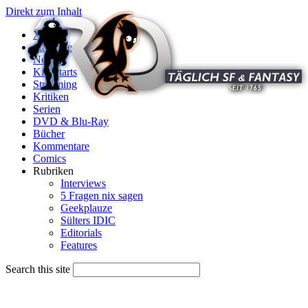
Direkt zum Inhalt
X
Startseite
News
Kinostarts
Streaming
Kritiken
Serien
DVD & Blu-Ray
Bücher
Kommentare
Comics
Rubriken
Interviews
5 Fragen nix sagen
Geekplauze
Sülters IDIC
Editorials
Features
Search this site