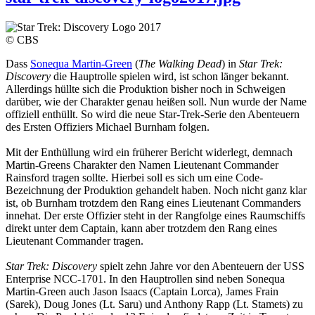
© CBS
Dass
Sonequa Martin-Green
(
The Walking Dead
) in
Star Trek:
Discovery
die Hauptrolle spielen wird, ist schon länger bekannt.
Allerdings hüllte sich die Produktion bisher noch in Schweigen
darüber, wie der Charakter genau heißen soll. Nun wurde der Name
offiziell enthüllt. So wird die neue Star-Trek-Serie den Abenteuern
des Ersten Offiziers Michael Burnham folgen.
Mit der Enthüllung wird ein früherer Bericht widerlegt, demnach
Martin-Greens Charakter den Namen Lieutenant Commander
Rainsford tragen sollte. Hierbei soll es sich um eine Code-
Bezeichnung der Produktion gehandelt haben. Noch nicht ganz klar
ist, ob Burnham trotzdem den Rang eines Lieutenant Commanders
innehat. Der erste Offizier steht in der Rangfolge eines Raumschiffs
direkt unter dem Captain, kann aber trotzdem den Rang eines
Lieutenant Commander tragen.
Star Trek: Discovery
spielt zehn Jahre vor den Abenteuern der USS
Enterprise NCC-1701. In den Hauptrollen sind neben Sonequa
Martin-Green auch Jason Isaacs (Captain Lorca), James Frain
(Sarek), Doug Jones (Lt. Saru) und Anthony Rapp (Lt. Stamets) zu