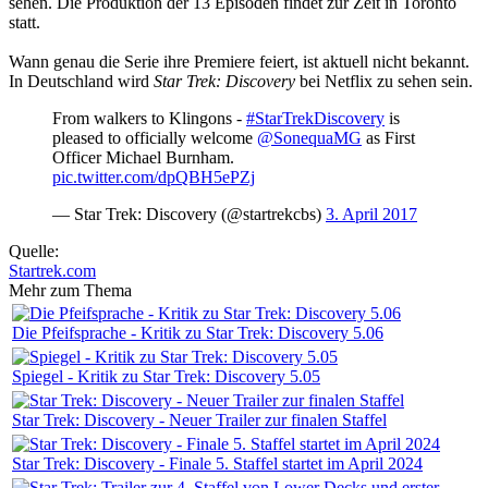
sehen. Die Produktion der 13 Episoden findet zur Zeit in Toronto
statt.
Wann genau die Serie ihre Premiere feiert, ist aktuell nicht bekannt.
In Deutschland wird
Star Trek: Discovery
bei Netflix zu sehen sein.
From walkers to Klingons -
#StarTrekDiscovery
is
pleased to officially welcome
@SonequaMG
as First
Officer Michael Burnham.
pic.twitter.com/dpQBH5ePZj
— Star Trek: Discovery (@startrekcbs)
3. April 2017
Quelle:
Startrek.com
Mehr zum Thema
Die Pfeifsprache - Kritik zu Star Trek: Discovery 5.06
Spiegel - Kritik zu Star Trek: Discovery 5.05
Star Trek: Discovery - Neuer Trailer zur finalen Staffel
Star Trek: Discovery - Finale 5. Staffel startet im April 2024