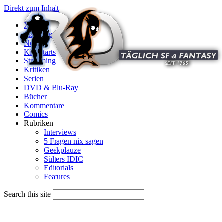
Direkt zum Inhalt
X
Startseite
News
Kinostarts
Streaming
Kritiken
Serien
DVD & Blu-Ray
Bücher
Kommentare
Comics
Rubriken
Interviews
5 Fragen nix sagen
Geekplauze
Sülters IDIC
Editorials
Features
Search this site