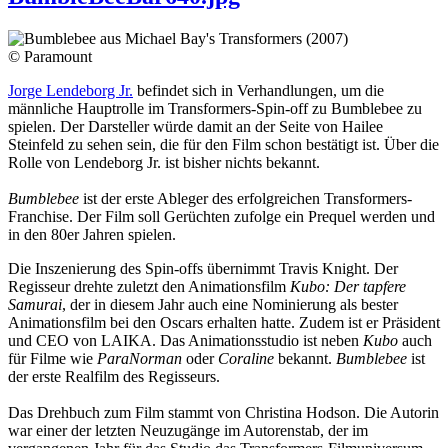
© Paramount
Jorge Lendeborg Jr.
befindet sich in Verhandlungen, um die
männliche Hauptrolle im Transformers-Spin-off zu Bumblebee zu
spielen. Der Darsteller würde damit an der Seite von Hailee
Steinfeld zu sehen sein, die für den Film schon bestätigt ist. Über die
Rolle von Lendeborg Jr. ist bisher nichts bekannt.
Bumblebee
ist der erste Ableger des erfolgreichen Transformers-
Franchise. Der Film soll Gerüchten zufolge ein Prequel werden und
in den 80er Jahren spielen.
Die Inszenierung des Spin-offs übernimmt Travis Knight. Der
Regisseur drehte zuletzt den Animationsfilm
Kubo: Der tapfere
Samurai
, der in diesem Jahr auch eine Nominierung als bester
Animationsfilm bei den Oscars erhalten hatte. Zudem ist er Präsident
und CEO von LAIKA. Das Animationsstudio ist neben
Kubo
auch
für Filme wie
ParaNorman
oder
Coraline
bekannt.
Bumblebee
ist
der erste Realfilm des Regisseurs.
Das Drehbuch zum Film stammt von Christina Hodson. Die Autorin
war einer der letzten Neuzugänge im Autorenstab, der im