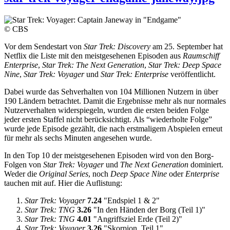
© CBS
Vor dem Sendestart von
Star Trek: Discovery
am 25. September hat
Netflix die Liste mit den meistgesehenen Episoden aus
Raumschiff
Enterprise
,
Star Trek: The Next Generation
,
Star Trek: Deep Space
Nine
,
Star Trek: Voyager
und
Star Trek: Enterprise
veröffentlicht.
Dabei wurde das Sehverhalten von 104 Millionen Nutzern in über
190 Ländern betrachtet. Damit die Ergebnisse mehr als nur normales
Nutzerverhalten widerspiegeln, wurden die ersten beiden Folge
jeder ersten Staffel nicht berücksichtigt. Als “wiederholte Folge”
wurde jede Episode gezählt, die nach erstmaligem Abspielen erneut
für mehr als sechs Minuten angesehen wurde.
In den Top 10 der meistgesehenen Episoden wird von den Borg-
Folgen von
Star Trek: Voyager
und
The Next Generation
dominiert.
Weder die
Original Series
, noch
Deep Space Nine
oder
Enterprise
tauchen mit auf. Hier die Auflistung:
Star Trek: Voyager
7.24
"Endspiel 1 & 2"
Star Trek: TNG
3.26
"In den Händen der Borg (Teil 1)"
Star Trek: TNG
4.01
"Angriffsziel Erde (Teil 2)"
Star Trek: Voyager
3.26
"Skorpion, Teil 1"