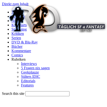
Direkt zum Inhalt
X
Startseite
News
Kinostarts
Streaming
Kritiken
Serien
DVD & Blu-Ray
Bücher
Kommentare
Comics
Rubriken
Interviews
5 Fragen nix sagen
Geekplauze
Sülters IDIC
Editorials
Features
Search this site