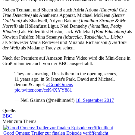
Neben Tennant und Sheen sind auch Adria Arjona
(Emerald City,
True Detective)
als Anathema Apparat, Michael McKean
(Better
Call Saul)
als Shadwell, Ariyon Bakare
(Jonathan Strange & Mr
Norrell)
als Höllenfürst Ligur, Ned Dennehy
(Versailles, Peaky
Blinders)
als Höllenfürst Hastur,
Jack Whitehall
(Bad Education)
als
Newton Pulsifer, Nina Sosanya
(Marcella, Tatsächlich... Liebe)
als Schwester Maria Redeviel und
Miranda Richardson
(Die Tore
der Welt)
als Madame Tracy zu sehen.
Nach der Premiere auf Amazon Prime Video wird die Mini-Serie in
Großbritannien auch von der BBC ausgestrahlt.
They are amazing. This is them in the opening scenes,
11 years ago, in St James's Park. David and Michael,
demon & angel.
#GoodOmens
pic.twitter.com/ceK4XYY881
— Neil Gaiman (@neilhimself)
18. September 2017
Quelle:
BBC
Mehr zum Thema
Good Omens: Trailer zur finalen Episode veröffentlicht