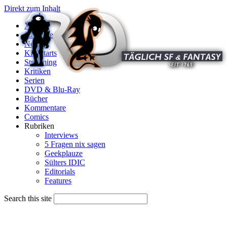
Direkt zum Inhalt
X
Startseite
News
Kinostarts
Streaming
Kritiken
Serien
DVD & Blu-Ray
Bücher
Kommentare
Comics
Rubriken
Interviews
5 Fragen nix sagen
Geekplauze
Sülters IDIC
Editorials
Features
Search this site