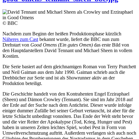
© BBC
Nachdem zum Beginn der heißen Produktionsphase kürzlich
Näheres zum Cast
bekannt wurde, liefert die BBC nun zum
Drehstart von
Good Omens (Ein gutes Omen)
das erste Bild von
den Hauptdarstellern David Tennant und Michael Sheen in vollem
Kostüm.
Die Serie basiert auf dem gleichnamigen Roman von Terry Pratchett
und Neil Gaiman aus dem Jahr 1990. Gaiman schrieb auch die
Drehbücher zur Serie und ist als Showrunner aktiv an der
Produktion beteiligt.
Die Geschichte handelt von den Kontrahenten Engel Erziraphael
(Sheen) und Dämon Crowley (Tennant). Sie sind im Jahr 2018 auf
der Erde auf der Suche nach dem Antichrist. Dieser wurde infolge
einiger dummer Zufälle bei seiner Geburt vertauscht, ist aber für die
letzte Schlacht unbedingt vonnöten. Das Ende der Welt steht bevor
und die vier Reiter der Apokalypse (Tod, Krieg, Hunger und Pest)
haben in unseren Zeiten leichtes Spiel, wobei Pest in Form von
Umweltverschmutzung auftritt. Außerdem verfangen sich auch noch
Gläubige der Prophezeiungen des Nostradamus in dem Geschehen.